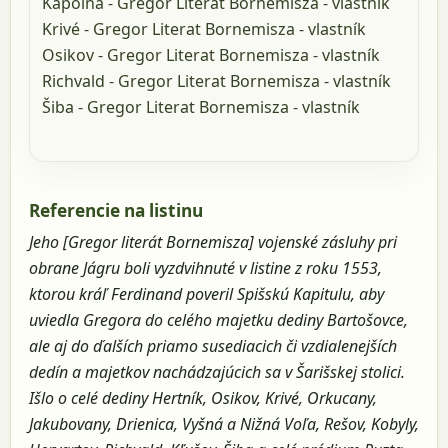
Kapolna - Gregor Literat Bornemisza - vlastník
Krivé - Gregor Literat Bornemisza - vlastník
Osikov - Gregor Literat Bornemisza - vlastník
Richvald - Gregor Literat Bornemisza - vlastník
Šiba - Gregor Literat Bornemisza - vlastník
Referencie na listinu
Jeho [Gregor literát Bornemisza] vojenské zásluhy pri
obrane Jágru boli vyzdvihnuté v listine z roku 1553,
ktorou kráľ Ferdinand poveril Spišskú Kapitulu, aby
uviedla Gregora do celého majetku dediny Bartošovce,
ale aj do ďalších priamo susediacich či vzdialenejších
dedín a majetkov nachádzajúcich sa v Šarišskej stolici.
Išlo o celé dediny Hertník, Osikov, Krivé, Orkucany,
Jakubovany, Drienica, Vyšná a Nižná Voľa, Rešov, Kobyly,