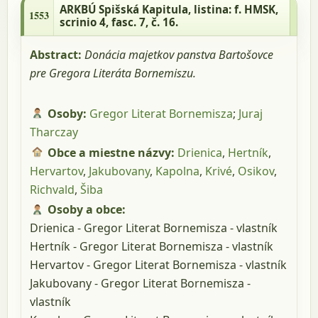
HMSK, scrinio 4, fasc. 7, č. 16.
ARKBÚ Spišská Kapitula
, listina: f. HMSK,
1553
scrinio 4, fasc. 7, č. 16.
Abstract:
Donácia majetkov panstva Bartošovce
pre Gregora Literáta Bornemiszu.
Osoby:
Gregor Literat Bornemisza
;
Juraj
Tharczay
Obce a miestne názvy:
Drienica
,
Hertník
,
Hervartov
,
Jakubovany
,
Kapolna
,
Krivé
,
Osikov
,
Richvald
,
Šiba
Osoby a obce:
Drienica - Gregor Literat Bornemisza - vlastník
Hertník - Gregor Literat Bornemisza - vlastník
Hervartov - Gregor Literat Bornemisza - vlastník
Jakubovany - Gregor Literat Bornemisza -
vlastník