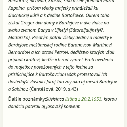
Hervartov, Richvald, Kľušov, Šiba a celé prédium Puzta
Kapolna, pričom všetky majetky prináležali ku
šľachtickej kúrii a k dedine Bartošovce. Okrem toho
získal Gregor dva domy v Bardejove a dve vinice na
svahu zvanom Banya v Ujhelyi (Sátoraljaújhelyi?,
Maďarsko). Predtým patrili všetky dediny a majetky v
Bardejove meštianskej rodine Baranovcov, Martinovi,
Bernardovi a ich otcovi Petrovi, dedičstvo ktorých však
pripadlo kráľovi, keďže ich rod vymrel. Proti uvedeniu
do majetkov považovaných v tejto listine za
prislúchajúce k Bartošovciam však protestovali ich
dovtedajší vlastníci Juraj Tarczay ako aj mestá Bardejov
a Sabinov.
(Čentéšová, 2019, s.43)
Ďalšie poznámky:
Súvisiaca
listina z 20.2.1553
, ktorou
donáciu potvrdil aj Jasovský konvent.