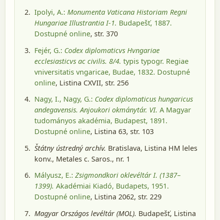
Ipolyi, A.:
Monumenta Vaticana Historiam Regni
Hungariae Illustrantia I-1.
Budapešť, 1887
.
Dostupné online
, str. 370
Fejér, G.:
Codex diplomaticvs Hvngariae
ecclesiasticvs ac civilis. 8/4.
typis typogr. Regiae
vniversitatis vngaricae, Budae, 1832
. Dostupné
online
, Listina CXVII, str. 256
Nagy, I., Nagy, G.:
Codex diplomaticus hungaricus
andegavensis. Anjoukori okmánytár. VI.
A Magyar
tudományos akadémia, Budapest, 1891
.
Dostupné online
, Listina 63, str. 103
Štátny ústredný archív.
Bratislava
, Listina HM leles
konv., Metales c. Saros., nr. 1
Mályusz, E.:
Zsigmondkori oklevéltár I. (1387–
1399).
Akadémiai Kiadó, Budapets, 1951
.
Dostupné online
, Listina 2062, str. 229
Magyar Országos levéltár (MOL).
Budapešť
, Listina