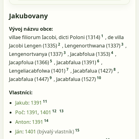
Jakubovany
Vývoj názvu obce:
1
villae filiorum Iacobi, dicti Poloni (1314)
, de villa
2
3
Jacobi Lengen (1335)
, Lengenorthwana (1337)
,
3
4
Lengenortvanya (1337)
, Jacabfolua (1353)
,
5
6
Jacapfolua (1366)
, Jacabfalua (1391)
,
7
8
Lengeliacabfolwa (1401)
, Jacabfalua (1427)
,
9
10
Jacabfalua (1447)
, Jacabfalua (1527)
Vlastníci:
11
Jakub
:
1391
12
13
Poč
:
1391
,
1401
14
Anton
:
1391
15
Ján
:
1401
(bývalý vlastník)