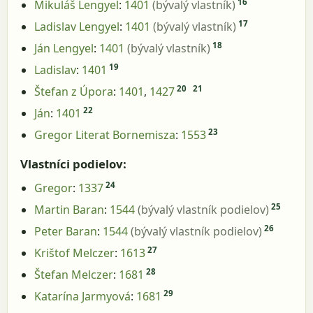
16
Mikuláš Lengyel
:
1401
(bývalý vlastník)
17
Ladislav Lengyel
:
1401
(bývalý vlastník)
18
Ján Lengyel
:
1401
(bývalý vlastník)
19
Ladislav
:
1401
20
21
Štefan z Úpora
:
1401
,
1427
22
Ján
:
1401
23
Gregor Literat Bornemisza
:
1553
Vlastníci podielov:
24
Gregor
:
1337
25
Martin Baran
:
1544
(bývalý vlastník podielov)
26
Peter Baran
:
1544
(bývalý vlastník podielov)
27
Krištof Melczer
:
1613
28
Štefan Melczer
:
1681
29
Katarína Jarmyová
:
1681