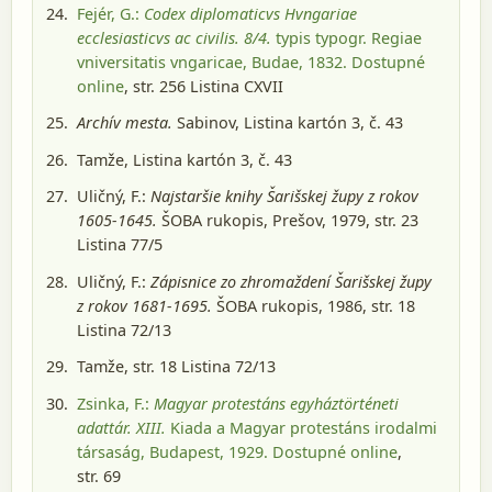
Fejér, G.:
Codex diplomaticvs Hvngariae
ecclesiasticvs ac civilis. 8/4.
typis typogr. Regiae
vniversitatis vngaricae, Budae, 1832
. Dostupné
online
, str. 256 Listina CXVII
Archív mesta.
Sabinov
, Listina kartón 3, č. 43
Tamže, Listina kartón 3, č. 43
Uličný, F.:
Najstaršie knihy Šarišskej župy z rokov
1605-1645.
ŠOBA rukopis, Prešov, 1979
, str. 23
Listina 77/5
Uličný, F.:
Zápisnice zo zhromaždení Šarišskej župy
z rokov 1681-1695.
ŠOBA rukopis, 1986
, str. 18
Listina 72/13
Tamže, str. 18 Listina 72/13
Zsinka, F.:
Magyar protestáns egyháztörténeti
adattár. XIII.
Kiada a Magyar protestáns irodalmi
társaság, Budapest, 1929
. Dostupné online
,
str. 69