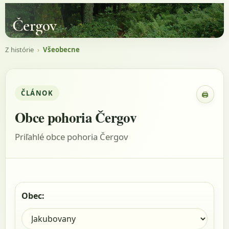
Čergov
Z histórie
›
Všeobecne
ČLÁNOK
🖨
Zobraz
Obce pohoria Čergov
Priľahlé obce pohoria Čergov
Obec: