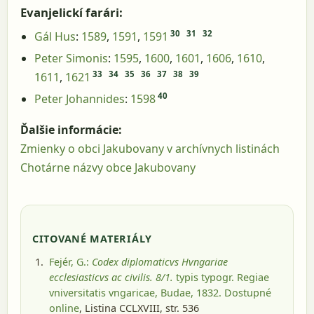
Evanjelickí farári:
30
31
32
Gál Hus
:
1589
,
1591
,
1591
Peter Simonis
:
1595
,
1600
,
1601
,
1606
,
1610
,
33
34
35
36
37
38
39
1611
,
1621
40
Peter Johannides
:
1598
Ďalšie informácie:
Zmienky o obci Jakubovany v archívnych listinách
Chotárne názvy obce Jakubovany
CITOVANÉ MATERIÁLY
Fejér, G.:
Codex diplomaticvs Hvngariae
ecclesiasticvs ac civilis. 8/1.
typis typogr. Regiae
vniversitatis vngaricae, Budae, 1832
. Dostupné
online
, Listina CCLXVIII, str. 536