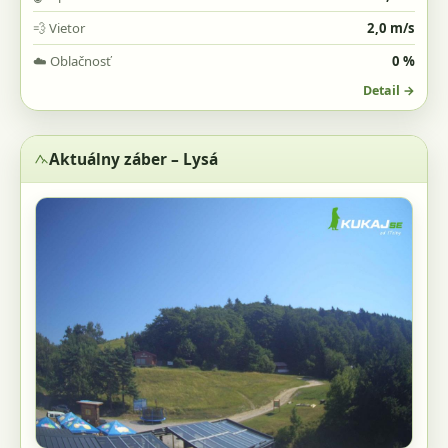
💨
Vietor
2,0 m/s
☁️
Oblačnosť
0 %
Detail →
Aktuálny záber – Lysá