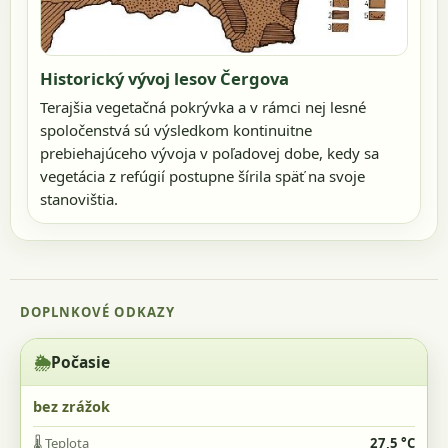
Historický vývoj lesov Čergova
Terajšia vegetačná pokrývka a v rámci nej lesné
spoločenstvá sú výsledkom kontinuitne
prebiehajúceho vývoja v poľadovej dobe, kedy sa
vegetácia z refúgií postupne šírila späť na svoje
stanovištia.
🌦️
Počasie
bez zrážok
🌡️
Teplota
27,5 °C