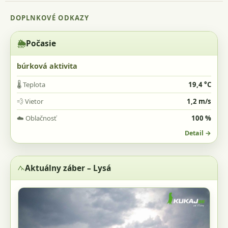
🌦️
Počasie
búrková aktivita
🌡️
Teplota
19,4 °C
💨
Vietor
1,2 m/s
☁️
Oblačnosť
100 %
Detail →
Aktuálny záber – Lysá