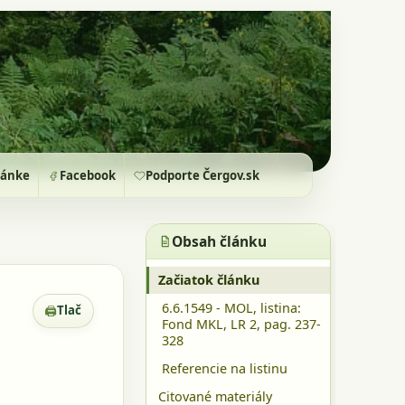
ránke
Facebook
Podporte Čergov.sk
Obsah článku
Začiatok článku
6.6.1549 - MOL, listina:
🖨
Tlač
Zobrazenie pre tlač
Fond MKL, LR 2, pag. 237-
328
Referencie na listinu
Citované materiály