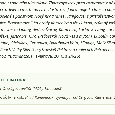
zsahu rodového vlastníctva Tharczayovcov pred rozpadom v dôs
a rozdelenia medzi nových vlastníkov. Jadro majetku tvorilo pa
spojené s panstvom Nový hrad (dnes Hanigovce) s príslušenstv
olice. Predstavovali ho hrady Kamenica a Nový hrad, zrútený kašt
mestečko Lipany, dediny Ďačov, Kamenica, Lúčka, Krivany, Torys
išské) Jastrabie, Čirč, (Pečovská) Nová Ves s mýtom, Ľubotín, Lu
utina, Olejníkov, Červenica, (Jakubova) Voľa, *Emyge, Malý Slivn
dinách Veľký Slivník a (Uzovské) Pekľany a majeroch Petrovenec
hov, *Bachancze.
(Haviarová, 2016, s.24-25)
 LITERATÚRA:
 Országos levéltár (MOL).
Budapešť
ová, M. a kol.:
Hrad Kamenica - tajomný hrad Čergova.
Kamenica, 