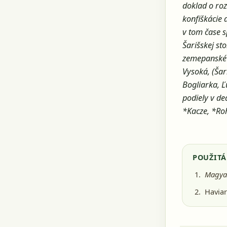
doklad o ro
konfiškácie 
v tom čase 
Šarišskej st
zemepanské 
Vysoká, (Šar
Bogliarka, Ľ
podiely v de
*Kacze, *Ro
POUŽITÁ
Magyar
Haviar