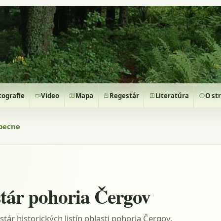
tografie
Video
Mapa
Regestár
Literatúra
O st
becne
tár pohoria Čergov
stár historických listín oblasti pohoria Čergov.