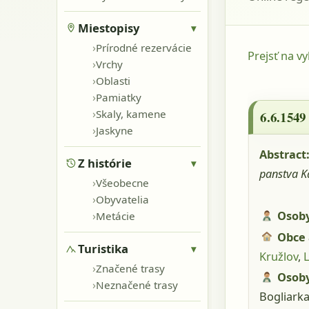
Miestopisy
▾
›
Prírodné rezervácie
Prejsť na v
›
Vrchy
›
Oblasti
6.6.1549 
›
Pamiatky
›
Skaly, kamene
6.6.1549
›
Jaskyne
Abstract
Z histórie
▾
panstva K
›
Všeobecne
›
Obyvatelia
›
Osob
Metácie
Obce 
Turistika
▾
Kružlov
,
›
Značené trasy
Osoby
›
Neznačené trasy
Bogliarka 