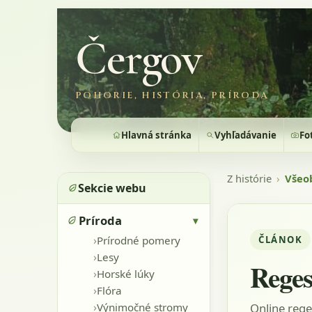
Čergov
POHORIE, HISTÓRIA, PRÍRODA
Hlavná stránka
Vyhľadávanie
Fo
Z histórie
›
Všeo
Sekcie webu
Príroda
▾
›
ČLÁNOK
Prírodné pomery
›
Lesy
Reges
›
Horské lúky
›
Flóra
›
Online rege
Výnimočné stromy