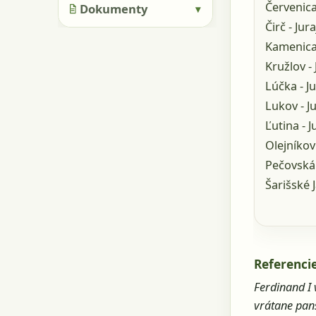
Červenica
Dokumenty
▾
Čirč - Jur
Kamenica 
Kružlov - 
Lúčka - Ju
Lukov - Ju
Ľutina - J
Olejníkov 
Pečovská 
Šarišské J
Referencie
Ferdinand I 
vrátane pan