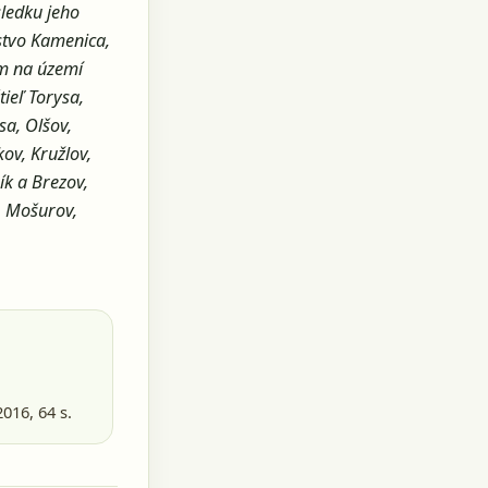
ledku jeho
nstvo Kamenica,
om na území
ieľ Torysa,
a, Olšov,
kov, Kružlov,
ík a Brezov,
, Mošurov,
2016
, 64 s.