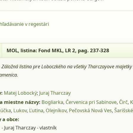
yhľadávanie v regestári
- MOL, listina: Fond MKL, LR 2, pag. 237-328
MOL
, listina: Fond MKL, LR 2, pag. 237-328
:
Záložná listina pre Loboczkého na všetky Tharczayove majetky
amenica.
y:
Matej Lobocký
;
Juraj Tharczay
a miestne názvy:
Bogliarka
,
Červenica pri Sabinove
,
Čirč
,
K
Lúčka
,
Lukov
,
Ľutina
,
Olejníkov
,
Pečovská Nová Ves
,
Šarišské
 a obce:
- Juraj Tharczay - vlastník