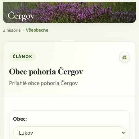
Čergov
Z histórie
›
Všeobecne
ČLÁNOK
🖨
Zobraz
Obce pohoria Čergov
Priľahlé obce pohoria Čergov
Obec: