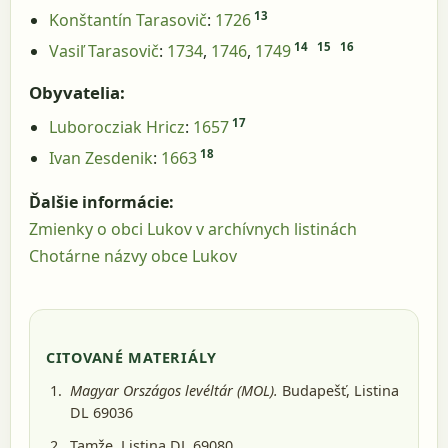
13
Konštantín Tarasovič
:
1726
14
15
16
Vasiľ Tarasovič
:
1734
,
1746
,
1749
Obyvatelia:
17
Luborocziak Hricz
:
1657
18
Ivan Zesdenik
:
1663
Ďalšie informácie:
Zmienky o obci Lukov v archívnych listinách
Chotárne názvy obce Lukov
CITOVANÉ MATERIÁLY
Magyar Országos levéltár (MOL).
Budapešť
, Listina
DL 69036
Tamže, Listina DL 69080