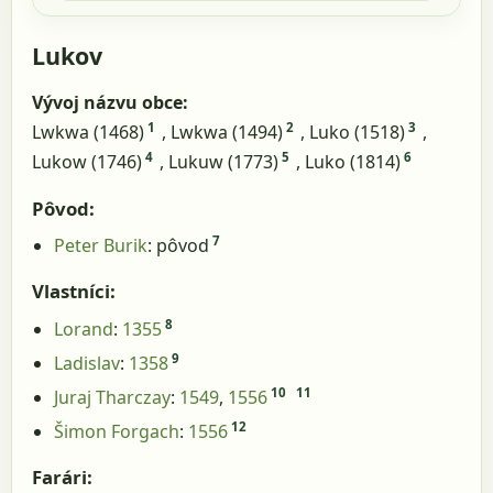
Lukov
Vývoj názvu obce:
1
2
3
Lwkwa (1468)
, Lwkwa (1494)
, Luko (1518)
,
4
5
6
Lukow (1746)
, Lukuw (1773)
, Luko (1814)
Pôvod:
7
Peter Burik
: pôvod
Vlastníci:
8
Lorand
:
1355
9
Ladislav
:
1358
10
11
Juraj Tharczay
:
1549
,
1556
12
Šimon Forgach
:
1556
Farári: