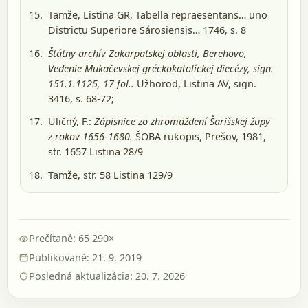
Tamže, Listina GR, Tabella repraesentans… uno
Districtu Superiore Sárosiensis… 1746, s. 8
Štátny archív Zakarpatskej oblasti, Berehovo,
Vedenie Mukačevskej gréckokatolíckej diecézy, sign.
151.1.1125, 17 fol..
Užhorod
, Listina AV, sign.
3416, s. 68-72;
Uličný, F.:
Zápisnice zo zhromaždení Šarišskej župy
z rokov 1656-1680.
ŠOBA rukopis, Prešov, 1981
,
str. 1657 Listina 28/9
Tamže, str. 58 Listina 129/9
Prečítané: 65 290×
Publikované: 21. 9. 2019
Posledná aktualizácia: 20. 7. 2026