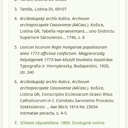
Tamže, Listina DL 69107
Arcibiskupský archív Košice, Archivum
archiepiscopale Cassoviense (AACass.).
Košice
,
Listina GR, Tabella repraesentans… uno Districtu
Superiore Sárosiensis… 1746, s. 8
Lexicon locorum Regni Hungariae populosorum
anno 1773 officiose confectum. Magyarország
helységeinek 1773-ban készült hivatalos összeírása.
Typografia V. Hornyánszky, Budapestini, 1920
,
str. 240
Arcibiskupský archív Košice, Archivum
archiepiscopale Cassoviense (AACass.).
Košice
,
Listina GR, Conscriptio Ecclesiarum Graeci Ritus
Catholicorum in I. Comitatu Sarosiensi Processu
Szektsűensis … 4ae 8bris 1814 No 23034
intimatae peracta, s. 4-5.
Sčítanie obyvateľstva.
1869
. Dostupné online