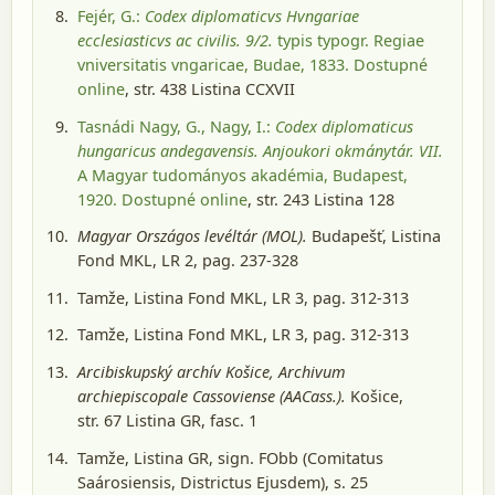
Fejér, G.:
Codex diplomaticvs Hvngariae
ecclesiasticvs ac civilis. 9/2.
typis typogr. Regiae
vniversitatis vngaricae, Budae, 1833
. Dostupné
online
, str. 438 Listina CCXVII
Tasnádi Nagy, G., Nagy, I.:
Codex diplomaticus
hungaricus andegavensis. Anjoukori okmánytár. VII.
A Magyar tudományos akadémia, Budapest,
1920
. Dostupné online
, str. 243 Listina 128
Magyar Országos levéltár (MOL).
Budapešť
, Listina
Fond MKL, LR 2, pag. 237-328
Tamže, Listina Fond MKL, LR 3, pag. 312-313
Tamže, Listina Fond MKL, LR 3, pag. 312-313
Arcibiskupský archív Košice, Archivum
archiepiscopale Cassoviense (AACass.).
Košice
,
str. 67 Listina GR, fasc. 1
Tamže, Listina GR, sign. FObb (Comitatus
Saárosiensis, Districtus Ejusdem), s. 25