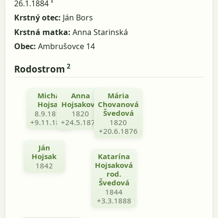
1
26.1.1884
Krstný otec:
Ján Bors
Krstná matka:
Anna Starinská
Obec:
Ambrušovce 14
2
Rodostrom
Michal
Anna
Teodor
Mária
Hojsak
Hojsaková
Chovanová
Šveda
Švedová
8.9.1811
1820
1805
+9.11.1887
+24.5.1878
+2.3.1863
1820
+20.6.1876
Ján
Hojsak
Katarína
Hojsaková
1842
rod.
Švedová
1844
+3.3.1888