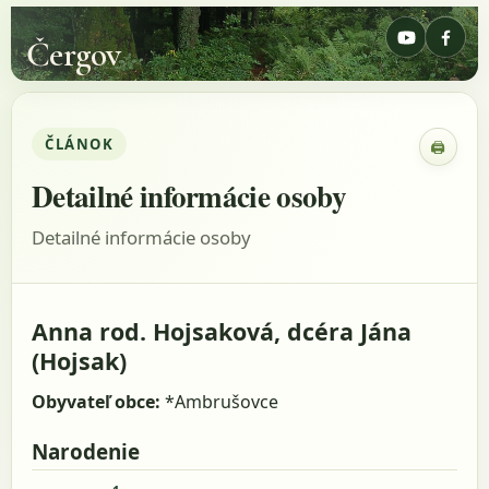
Čergov
ČLÁNOK
🖨
Zobraz
Detailné informácie osoby
Detailné informácie osoby
Anna rod. Hojsaková, dcéra Jána
(Hojsak)
Obyvateľ obce:
*Ambrušovce
Narodenie