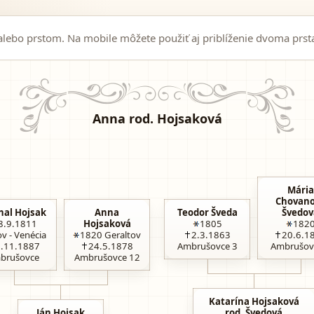
ebo prstom. Na mobile môžete použiť aj priblíženie dvoma prst
Anna rod. Hojsaková
Mária
Chovan
hal Hojsak
Anna
Teodor Šveda
Švedov
8.9.1811
Hojsaková
1805
182
v - Venécia
1820
Geraltov
2.3.1863
20.6.1
.11.1887
24.5.1878
Ambrušovce 3
Ambrušov
brušovce
Ambrušovce 12
Katarína Hojsaková
Ján Hojsak
rod. Švedová