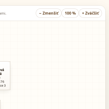
−
Zmenšiť
100 %
+
Zväčšiť
ami.
ová
á
0
876
ce 3