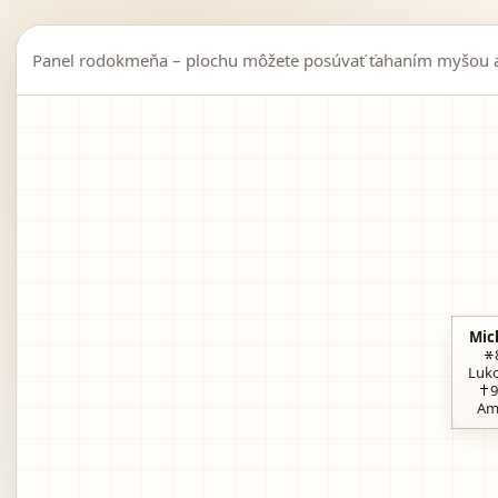
Panel rodokmeňa – plochu môžete posúvať ťahaním myšou al
Mic
Luko
9
Am