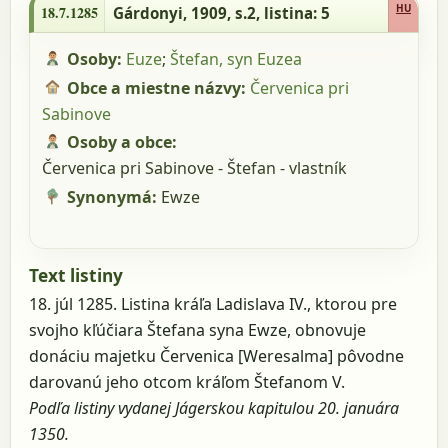
HU
18.7.1285
Gárdonyi, 1909, s.2
, listina: 5
Osoby:
Euze
;
Štefan, syn Euzea
Obce a miestne názvy:
Červenica pri
Sabinove
Osoby a obce:
Červenica pri Sabinove - Štefan - vlastník
Synonymá:
Ewze
Text listiny
18. júl 1285. Listina kráľa Ladislava IV., ktorou pre
svojho kľúčiara Štefana syna Ewze, obnovuje
donáciu majetku Červenica [Weresalma] pôvodne
darovanú jeho otcom kráľom Štefanom V.
Podľa listiny vydanej Jágerskou kapitulou 20. januára
1350.