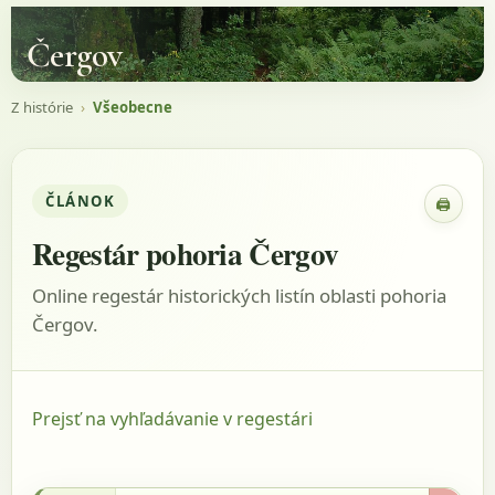
Čergov
Z histórie
›
Všeobecne
ČLÁNOK
🖨
Zobraz
Regestár pohoria Čergov
Online regestár historických listín oblasti pohoria
Čergov.
Prejsť na vyhľadávanie v regestári
18.7.1285 - Gárdonyi, 1909, s.2, listina: 5