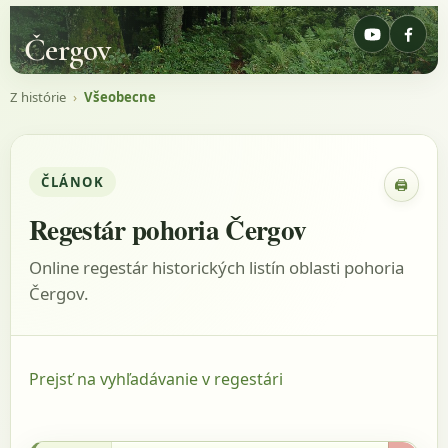
Čergov
Z histórie
›
Všeobecne
ČLÁNOK
🖨
Zobraz
Regestár pohoria Čergov
Online regestár historických listín oblasti pohoria
Čergov.
Prejsť na vyhľadávanie v regestári
18.10.1656 - Gárdonyi, 1909, s.69, listina: