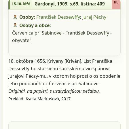
409
HU
18.10.1656
Gárdonyi, 1909, s.69
, listina: 409
Osoby:
František Dessewffy
;
Juraj Péchy
Osoby a obce:
Červenica pri Sabinove - František Dessewffy -
obyvateľ
18. októbra 1656. Krivany [Kriván]. List Františka
Dessevffy-ho staršieho šarišskému vicišpánovi
Jurajovi Péczy-mu, v ktorom ho prosí o oslobodenie
jeho poddaného z Červenice pri Sabinove.
Originál, na papieri, s uzatvárajúcou pečaťou.
Preklad: Kveta Markušová, 2017