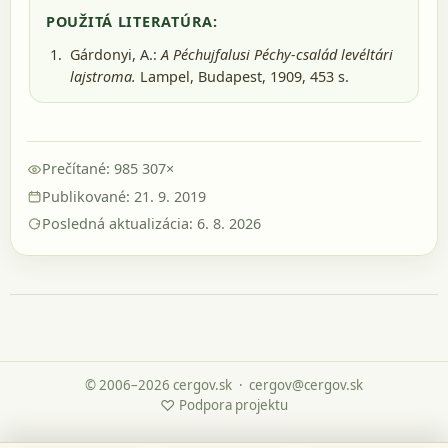
POUŽITÁ LITERATÚRA:
Gárdonyi, A.:
A Péchujfalusi Péchy-család levéltári
lajstroma.
Lampel, Budapest, 1909
, 453 s.
Prečítané: 985 307×
Publikované: 21. 9. 2019
Posledná aktualizácia: 6. 8. 2026
© 2006–2026 cergov.sk
·
cergov@cergov.sk
♡
Podpora projektu