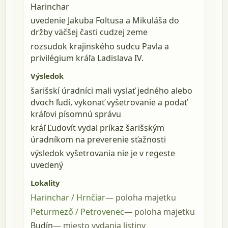
Harinchar
uvedenie Jakuba Foltusa a Mikuláša do
držby väčšej časti cudzej zeme
rozsudok krajinského sudcu Pavla a
privilégium kráľa Ladislava IV.
Výsledok
šarišskí úradníci mali vyslať jedného alebo
dvoch ľudí, vykonať vyšetrovanie a podať
kráľovi písomnú správu
kráľ Ľudovít vydal príkaz šarišským
úradníkom na preverenie sťažnosti
výsledok vyšetrovania nie je v regeste
uvedený
Lokality
Harinchar / Hrnčiar
poloha majetku
Peturmező / Petrovenec
poloha majetku
Budín
miesto vydania listiny