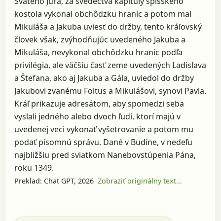
Svätého Jura, za svedectva kapituly spišského
kostola vykonal obchôdzku hraníc a potom mal
Mikuláša a Jakuba uviesť do držby, tento kráľovský
človek však, zvýhodňujúc uvedeného Jakuba a
Mikuláša, nevykonal obchôdzku hraníc podľa
privilégia, ale väčšiu časť zeme uvedených Ladislava
a Štefana, ako aj Jakuba a Gála, uviedol do držby
Jakubovi zvanému Foltus a Mikulášovi, synovi Pavla.
Kráľ prikazuje adresátom, aby spomedzi seba
vyslali jedného alebo dvoch ľudí, ktorí majú v
uvedenej veci vykonať vyšetrovanie a potom mu
podať písomnú správu. Dané v Budíne, v nedeľu
najbližšiu pred sviatkom Nanebovstúpenia Pána,
roku 1349.
Preklad: Chat GPT, 2026
Zobraziť originálny text...