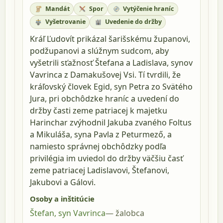
Mandát
Spor
Vytýčenie hraníc
Vyšetrovanie
Uvedenie do držby
Kráľ Ľudovít prikázal šarišskému županovi,
podžupanovi a slúžnym sudcom, aby
vyšetrili sťažnosť Štefana a Ladislava, synov
Vavrinca z Damakušovej Vsi. Tí tvrdili, že
kráľovský človek Egid, syn Petra zo Svätého
Jura, pri obchôdzke hraníc a uvedení do
držby časti zeme patriacej k majetku
Harinchar zvýhodnil Jakuba zvaného Foltus
a Mikuláša, syna Pavla z Peturmező, a
namiesto správnej obchôdzky podľa
privilégia im uviedol do držby väčšiu časť
zeme patriacej Ladislavovi, Štefanovi,
Jakubovi a Gálovi.
Osoby a inštitúcie
Štefan, syn Vavrinca
žalobca