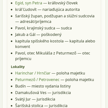
Egid, syn Petra
— kráľovský človek
kráľ Ľudovít
— nariaďujúca autorita
šarišský župan, podžupan a slúžni sudcovia
— adresát/príjemca
Pavol, krajinský sudca
— sudca
Jakub a Gál
— poškodený
kapitula spišského kostola
— kapitula alebo
konvent
Pavol, otec Mikuláša z Peturmező
— otec
príjemcu
Lokality
Harinchar / Hrnčiar
— poloha majetku
Peturmező / Petrovenec
— poloha majetku
Budín
— miesto vydania listiny
Damakušová Ves
— jurisdikcia
Svätý Jur
— jurisdikcia
Šarišská stolica
— jurisdikcia