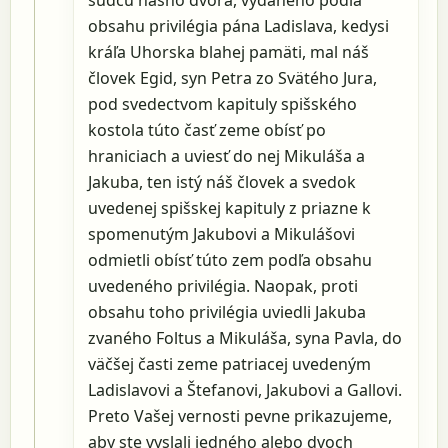
sudcu nášho dvora, vydaného podľa
obsahu privilégia pána Ladislava, kedysi
kráľa Uhorska blahej pamäti, mal náš
človek Egid, syn Petra zo Svätého Jura,
pod svedectvom kapituly spišského
kostola túto časť zeme obísť po
hraniciach a uviesť do nej Mikuláša a
Jakuba, ten istý náš človek a svedok
uvedenej spišskej kapituly z priazne k
spomenutým Jakubovi a Mikulášovi
odmietli obísť túto zem podľa obsahu
uvedeného privilégia. Naopak, proti
obsahu toho privilégia uviedli Jakuba
zvaného Foltus a Mikuláša, syna Pavla, do
väčšej časti zeme patriacej uvedeným
Ladislavovi a Štefanovi, Jakubovi a Gallovi.
Preto Vašej vernosti pevne prikazujeme,
aby ste vyslali jedného alebo dvoch