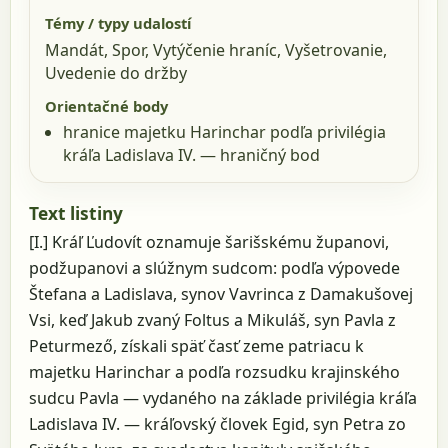
Témy / typy udalostí
Mandát, Spor, Vytýčenie hraníc, Vyšetrovanie,
Uvedenie do držby
Orientačné body
hranice majetku Harinchar podľa privilégia
kráľa Ladislava IV.
— hraničný bod
Text listiny
[I.] Kráľ Ľudovít oznamuje šarišskému županovi,
podžupanovi a slúžnym sudcom: podľa výpovede
Štefana a Ladislava, synov Vavrinca z Damakušovej
Vsi, keď Jakub zvaný Foltus a Mikuláš, syn Pavla z
Peturmező, získali späť časť zeme patriacu k
majetku Harinchar a podľa rozsudku krajinského
sudcu Pavla — vydaného na základe privilégia kráľa
Ladislava IV. — kráľovský človek Egid, syn Petra zo