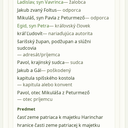
Ladislav, syn Vavrinca
žalobca
Jakub zvaný Foltus
odporca
Mikuláš, syn Pavla z Peturmező
odporca
Egid, syn Petra
kráľovský človek
kráľ Ľudovít
nariaďujúca autorita
šarišský župan, podžupan a slúžni
sudcovia
adresát/príjemca
Pavol, krajinský sudca
sudca
Jakub a Gál
poškodený
kapitula spišského kostola
kapitula alebo konvent
Pavol, otec Mikuláša z Peturmező
otec príjemcu
Predmet
časť zeme patriaca k majetku Harinchar
hranice časti zeme patriacej k majetku