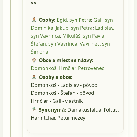
im.
Osoby:
Egid, syn Petra
;
Gall, syn
Dominika
;
Jakub, syn Petra
;
Ladislav,
syn Vavrinca
;
Mikuláš, syn Pavla
;
Štefan, syn Vavrinca
;
Vavrinec, syn
Šimona
Obce a miestne názvy:
Domonkoš
,
Hrnčiar
,
Petrovenec
Osoby a obce:
Domonkoš - Ladislav - pôvod
Domonkoš - Štefan - pôvod
Hrnčiar - Gall - vlastník
Synonymá:
Damakusfalua,
Foltus,
Harintchar,
Peturmezey