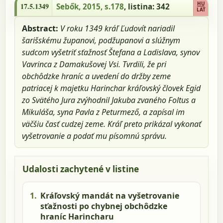
HU
17.5.1349
Sebők, 2015, s.178
, listina: 342
LAT
Abstract:
V roku 1349 kráľ Ľudovít nariadil
šarišskému županovi, podžupanovi a slúžnym
sudcom vyšetriť sťažnosť Štefana a Ladislava, synov
Vavrinca z Damakušovej Vsi. Tvrdili, že pri
obchôdzke hraníc a uvedení do držby zeme
patriacej k majetku Harinchar kráľovský človek Egid
zo Svätého Jura zvýhodnil Jakuba zvaného Foltus a
Mikuláša, syna Pavla z Peturmező, a zapísal im
väčšiu časť cudzej zeme. Kráľ preto prikázal vykonať
vyšetrovanie a podať mu písomnú správu.
Udalosti zachytené v listine
1.
Kráľovský mandát na vyšetrovanie
sťažnosti po chybnej obchôdzke
hraníc Harincharu