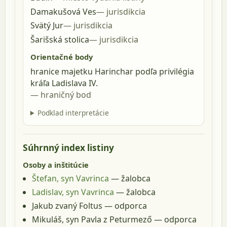
Damakušová Ves
jurisdikcia
Svätý Jur
jurisdikcia
Šarišská stolica
jurisdikcia
Orientačné body
hranice majetku Harinchar podľa privilégia
kráľa Ladislava IV.
hraničný bod
Podklad interpretácie
Súhrnný index listiny
Osoby a inštitúcie
Štefan, syn Vavrinca
— žalobca
Ladislav, syn Vavrinca
— žalobca
Jakub zvaný Foltus
— odporca
Mikuláš, syn Pavla z Peturmező
— odporca