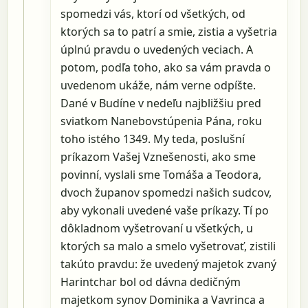
spomedzi vás, ktorí od všetkých, od
ktorých sa to patrí a smie, zistia a vyšetria
úplnú pravdu o uvedených veciach. A
potom, podľa toho, ako sa vám pravda o
uvedenom ukáže, nám verne odpíšte.
Dané v Budíne v nedeľu najbližšiu pred
sviatkom Nanebovstúpenia Pána, roku
toho istého 1349. My teda, poslušní
príkazom Vašej Vznešenosti, ako sme
povinní, vyslali sme Tomáša a Teodora,
dvoch županov spomedzi našich sudcov,
aby vykonali uvedené vaše príkazy. Tí po
dôkladnom vyšetrovaní u všetkých, u
ktorých sa malo a smelo vyšetrovať, zistili
takúto pravdu: že uvedený majetok zvaný
Harintchar bol od dávna dedičným
majetkom synov Dominika a Vavrinca a