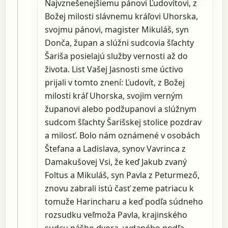
Najvznešenejšiemu pánovi Ľudovítovi, z
Božej milosti slávnemu kráľovi Uhorska,
svojmu pánovi, magister Mikuláš, syn
Donča, župan a slúžni sudcovia šľachty
Šariša posielajú služby vernosti až do
života. List Vašej Jasnosti sme úctivo
prijali v tomto znení: Ľudovít, z Božej
milosti kráľ Uhorska, svojim verným
županovi alebo podžupanovi a slúžnym
sudcom šľachty Šarišskej stolice pozdrav
a milosť. Bolo nám oznámené v osobách
Štefana a Ladislava, synov Vavrinca z
Damakušovej Vsi, že keď Jakub zvaný
Foltus a Mikuláš, syn Pavla z Peturmező,
znovu zabrali istú časť zeme patriacu k
tomuže Harincharu a keď podľa súdneho
rozsudku veľmoža Pavla, krajinského