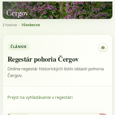
Čergov
Z histórie
›
Všeobecne
ČLÁNOK
🖨
Zobraz
Regestár pohoria Čergov
Online regestár historických listín oblasti pohoria
Čergov.
Prejsť na vyhľadávanie v regestári
17.5.1349 - Sebők, 2015, s.178, listina: 342