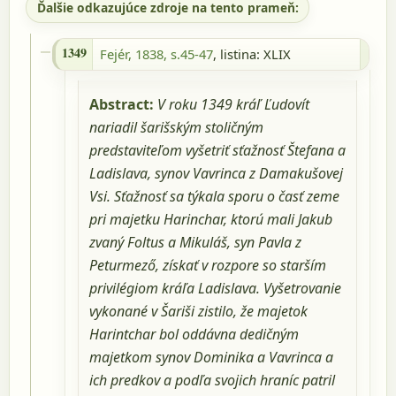
Ďalšie odkazujúce zdroje na tento prameň:
1349 - Fejér, 1838, s.45-47, listina: XLIX
1349
Fejér, 1838, s.45-47
, listina: XLIX
Abstract:
V roku 1349 kráľ Ľudovít
nariadil šarišským stoličným
predstaviteľom vyšetriť sťažnosť Štefana a
Ladislava, synov Vavrinca z Damakušovej
Vsi. Sťažnosť sa týkala sporu o časť zeme
pri majetku Harinchar, ktorú mali Jakub
zvaný Foltus a Mikuláš, syn Pavla z
Peturmező, získať v rozpore so starším
privilégiom kráľa Ladislava. Vyšetrovanie
vykonané v Šariši zistilo, že majetok
Harintchar bol oddávna dedičným
majetkom synov Dominika a Vavrinca a
ich predkov a podľa svojich hraníc patril