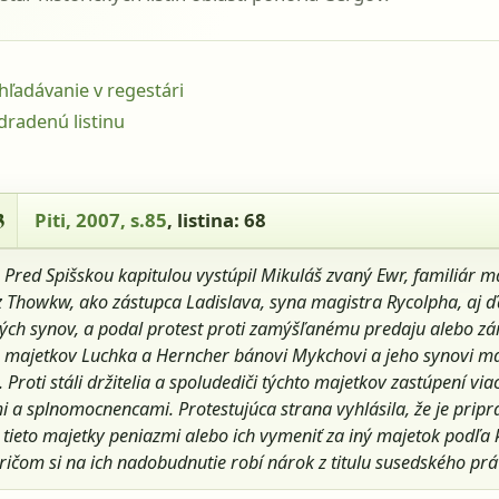
yhľadávanie v regestári
dradenú listinu
- Piti, 2007, s.85, listina: 68
3
Piti, 2007, s.85
, listina: 68
:
Pred Spišskou kapitulou vystúpil Mikuláš zvaný Ewr, familiár m
 Thowkw, ako zástupca Ladislava, syna magistra Rycolpha, aj ď
ých synov, a podal protest proti zamýšľanému predaju alebo z
h majetkov Luchka a Herncher bánovi Mykchovi a jeho synovi ma
 Proti stáli držitelia a spoludediči týchto majetkov zastúpení vi
 a splnomocnencami. Protestujúca strana vyhlásila, že je prip
a tieto majetky peniazmi alebo ich vymeniť za iný majetok podľa
ričom si na ich nadobudnutie robí nárok z titulu susedského prá