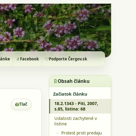
ránke
Facebook
Podporte Čergov.sk
Obsah článku
Začiatok článku
18.2.1343 - Piti, 2007,
🖨
Tlač
Zobrazenie pre tlač
s.85, listina: 68
Udalosti zachytené v
listine
Protest proti predaju