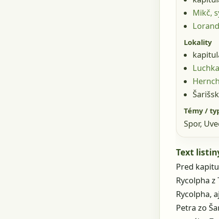
Mikč, 
Lorand
Lokality
kapitul
Luchka
Hernch
Šarišsk
Témy / ty
Spor, Uve
Text listin
Pred kapitu
Rycolpha z 
Rycolpha, a
Petra zo Ša