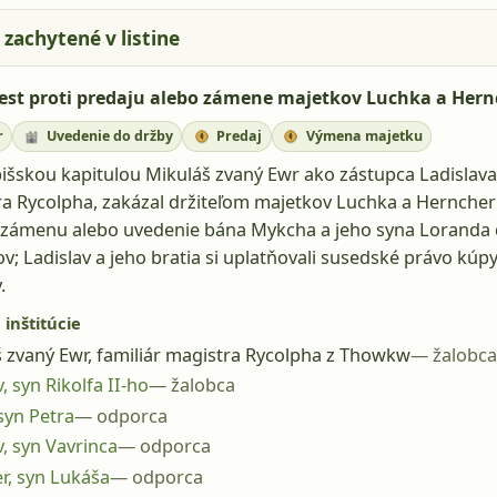
 zachytené v listine
est proti predaju alebo zámene majetkov Luchka a Hern
r
Uvedenie do držby
Predaj
Výmena majetku
išskou kapitulou Mikuláš zvaný Ewr ako zástupca Ladislava
a Rycolpha, zakázal držiteľom majetkov Luchka a Herncher
 zámenu alebo uvedenie bána Mykcha a jeho syna Loranda 
v; Ladislav a jeho bratia si uplatňovali susedské právo kúp
.
 inštitúcie
 zvaný Ewr, familiár magistra Rycolpha z Thowkw
žalobca
, syn Rikolfa II-ho
žalobca
syn Petra
odporca
v, syn Vavrinca
odporca
r, syn Lukáša
odporca