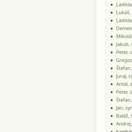
Ladisla
Lukáš,
Ladisla
Demete
Mikuláš
Jakub, 
Peter, 
Gregor,
Štefan
Juraj, 
Antal, 
Peter, 
Štefan,
Ján, sy
Baláž, 
Andrej,
kapitul