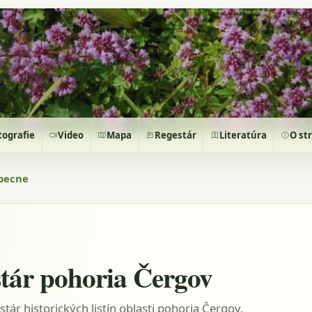
tografie
Video
Mapa
Regestár
Literatúra
O st
becne
tár pohoria Čergov
stár historických listín oblasti pohoria Čergov.