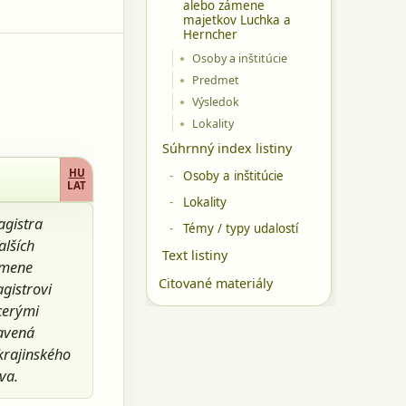
alebo zámene
majetkov Luchka a
Herncher
Osoby a inštitúcie
Predmet
Výsledok
Lokality
Súhrnný index listiny
HU
Osoby a inštitúcie
LAT
Lokality
agistra
Témy / typy udalostí
alších
Text listiny
ámene
Citované materiály
gistrovi
acerými
ravená
 krajinského
va.