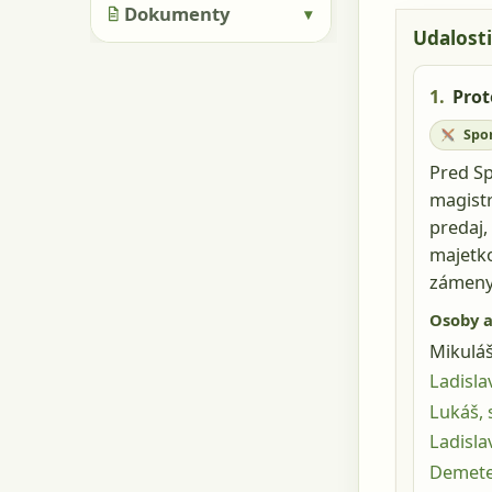
Dokumenty
▾
Udalosti
1.
Prot
Spo
Pred Sp
magistr
predaj,
majetko
zámeny
Osoby a
Mikuláš
Ladislav
Lukáš, 
Ladisla
Demete