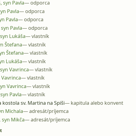
, syn Pavla
odporca
syn Pavla
odporca
syn Pavla
odporca
 syn Pavla
odporca
 syn Lukáša
vlastník
syn Štefana
vlastník
syn Štefana
vlastník
syn Lukáša
vlastník
 syn Vavrinca
vlastník
n Vavrinca
vlastník
syn Vavrinca
vlastník
 syn Pavla
vlastník
a kostola sv. Martina na Spiši
kapitula alebo konvent
yn Michala
adresát/príjemca
 syn Mikča
adresát/príjemca
t