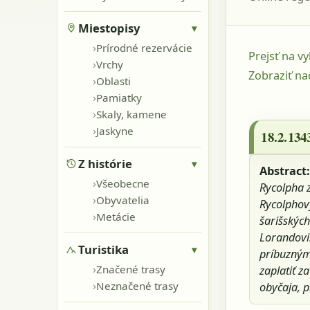
Miestopisy
▾
›
Prírodné rezervácie
Prejsť na v
›
Vrchy
Zobraziť na
›
Oblasti
›
Pamiatky
18.2.1343 
›
Skaly, kamene
›
Jaskyne
18.2.134
Z histórie
▾
Abstract
›
Všeobecne
Rycolpha z
›
Obyvatelia
Rycolphov
›
Metácie
šarišskýc
Lorandovi.
Turistika
▾
príbuznými
›
Značené trasy
zaplatiť z
›
Neznačené trasy
obyčaja, p