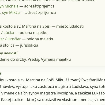
syn Michala
— adresát/príjemca
, syn Mikča
— adresát/príjemca
a kostola sv. Martina na Spiši
— miesto udalosti
 / Lúčka
— poloha majetku
er / Hrnčiar
— poloha majetku
á stolica
— jurisdikcia
py udalostí
denie do držby, Predaj, Výmena majetku
y
lou kostola sv. Martina na Spiši Mikuláš zvaný Ewr, familiár
Thowkw, vystúpil ako zástupca magistra Ladislava, syna to
j v mene ďalších synov magistra Rycolpha, a zakázal Lukášov
rišskej stolice – ktorý sa dostavil vo vlastnom mene aj v me