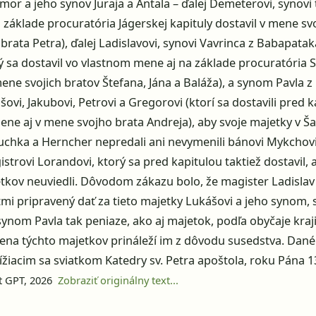
or a jeho synov Juraja a Antala – ďalej Demeterovi, synovi
a základe procuratória Jágerskej kapituly dostavil v mene sv
brata Petra), ďalej Ladislavovi, synovi Vavrinca z Babapatak
orý sa dostavil vo vlastnom mene aj na základe procuratória S
mene svojich bratov Štefana, Jána a Baláža), a synom Pavla 
šovi, Jakubovi, Petrovi a Gregorovi (ktorí sa dostavili pred k
ne aj v mene svojho brata Andreja), aby svoje majetky v Šari
chka a Herncher nepredali ani nevymenili bánovi Mykchovi
istrovi Lorandovi, ktorý sa pred kapitulou taktiež dostavil, 
tkov neuviedli. Dôvodom zákazu bolo, že magister Ladislav 
tmi pripravený dať za tieto majetky Lukášovi a jeho synom,
synom Pavla tak peniaze, ako aj majetok, podľa obyčaje kraj
na týchto majetkov prináleží im z dôvodu susedstva. Dané v
ížiacim sa sviatkom Katedry sv. Petra apoštola, roku Pána 1
at GPT, 2026
Zobraziť originálny text...