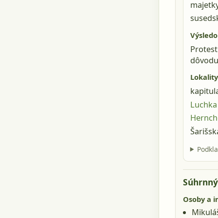
majetky
suseds
Výsledo
Protest
dôvodu 
Lokality
kapitul
Luchka 
Hernche
Šarišsk
Podkla
Súhrnný 
Osoby a i
Mikulá