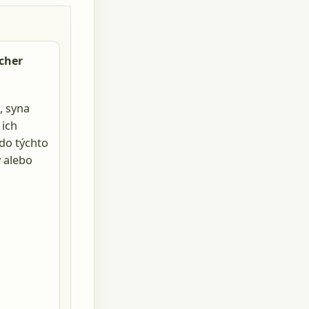
cher
, syna
 ich
do týchto
y alebo