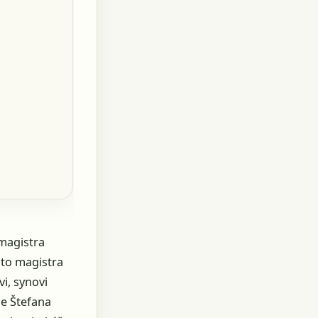
 magistra
hto magistra
i, synovi
ne Štefana