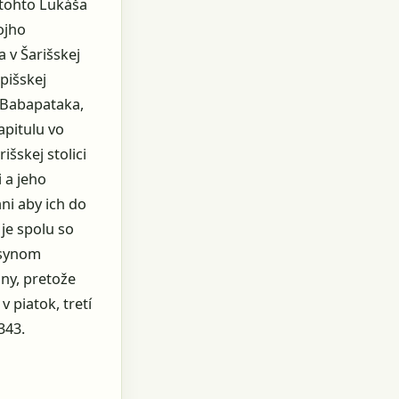
 tohto Lukáša
ojho
a v Šarišskej
pišskej
z Babapataka,
apitulu vo
šskej stolici
 a jeho
ani aby ich do
je spolu so
 synom
iny, pretože
 piatok, tretí
343.