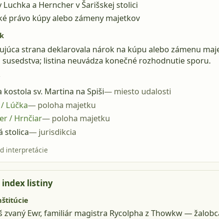
 Luchka a Herncher v Šarišskej stolici
ké právo kúpy alebo zámeny majetkov
k
ujúca strana deklarovala nárok na kúpu alebo zámenu maj
susedstva; listina neuvádza konečné rozhodnutie sporu.
a kostola sv. Martina na Spiši
miesto udalosti
/ Lúčka
poloha majetku
r / Hrnčiar
poloha majetku
á stolica
jurisdikcia
d interpretácie
index listiny
nštitúcie
š zvaný Ewr, familiár magistra Rycolpha z Thowkw
— žalobc