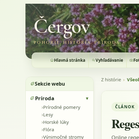
Čergov
POHORIE, HISTÓRIA, PRÍRODA
Hlavná stránka
Vyhľadávanie
Fo
Z histórie
›
Všeo
Sekcie webu
Príroda
▾
›
ČLÁNOK
Prírodné pomery
›
Lesy
Reges
›
Horské lúky
›
Flóra
›
Online rege
Výnimočné stromy