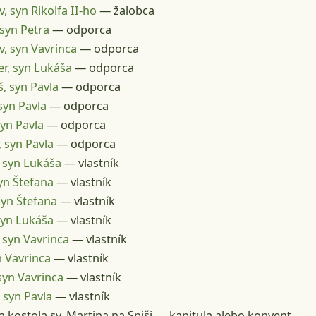
v, syn Rikolfa II-ho
— žalobca
 syn Petra
— odporca
v, syn Vavrinca
— odporca
r, syn Lukáša
— odporca
, syn Pavla
— odporca
syn Pavla
— odporca
syn Pavla
— odporca
 syn Pavla
— odporca
, syn Lukáša
— vlastník
syn Štefana
— vlastník
syn Štefana
— vlastník
syn Lukáša
— vlastník
 syn Vavrinca
— vlastník
n Vavrinca
— vlastník
syn Vavrinca
— vlastník
 syn Pavla
— vlastník
a kostola sv. Martina na Spiši
— kapitula alebo konvent