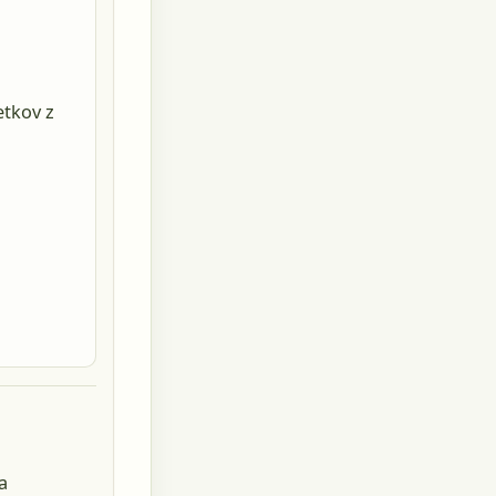
etkov z
a