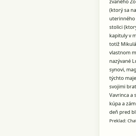
zvaného Zom
(ktorý sa n
uterinného 
stolici (kt
kapituly v 
totiž Mikulá
vlastnom me
nazývané Lu
synovi, mag
týchto maje
svojimi bra
Vavrinca a 
kúpa a záme
deň pred bl
Preklad: Ch