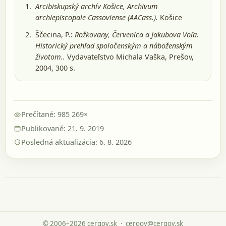
Arcibiskupský archív Košice, Archivum
archiepiscopale Cassoviense (AACass.).
Košice
Ščecina, P.:
Rožkovany, Červenica a Jakubova Voľa.
Historický prehľad spoločenským a náboženským
životom..
Vydavateľstvo Michala Vaška, Prešov,
2004
, 300 s.
Prečítané: 985 269×
Publikované: 21. 9. 2019
Posledná aktualizácia: 6. 8. 2026
© 2006–2026 cergov.sk
·
cergov@cergov.sk