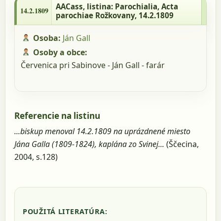
Acta parochiae Rožkovany, 14.2.1809
AACass
, listina: Parochialia, Acta
14.2.1809
parochiae Rožkovany, 14.2.1809
Osoba:
Ján Gall
Osoby a obce:
Červenica pri Sabinove - Ján Gall - farár
Referencie na listinu
...biskup menoval 14.2.1809 na uprázdnené miesto
Jána Galla (1809-1824), kaplána zo Svinej...
(Ščecina,
2004, s.128)
POUŽITÁ LITERATÚRA: