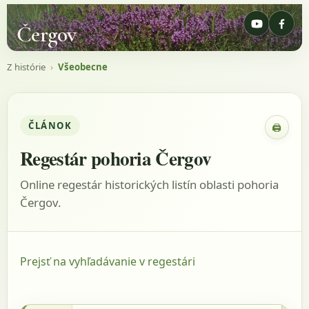
Čergov
Z histórie
›
Všeobecne
ČLÁNOK
🖨
Zobraz
Regestár pohoria Čergov
Online regestár historických listín oblasti pohoria
Čergov.
Prejsť na vyhľadávanie v regestári
14.2.1809 - AACass, listina: Parochialia,