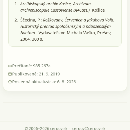
Arcibiskupský archív Košice, Archivum
archiepiscopale Cassoviense (AACass.).
Košice
Ščecina, P.:
Rožkovany, Červenica a Jakubova Voľa.
Historický prehľad spoločenským a náboženským
životom..
Vydavateľstvo Michala Vaška, Prešov,
2004
, 300 s.
Prečítané: 985 267×
Publikované: 21. 9. 2019
Posledná aktualizácia: 6. 8. 2026
© 2006–2026 cergov.sk
·
cergov@cergov.sk