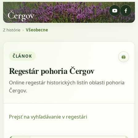
Čergov
Z histórie
›
Všeobecne
ČLÁNOK
🖨
Zobraz
Regestár pohoria Čergov
Online regestár historických listín oblasti pohoria
Čergov.
Prejsť na vyhľadávanie v regestári
2.9.1803 - AACass, listina: Parochialia,