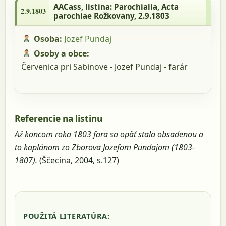
Acta parochiae Rožkovany, 2.9.1803
AACass
, listina: Parochialia, Acta
2.9.1803
parochiae Rožkovany, 2.9.1803
Osoba:
Jozef Pundaj
Osoby a obce:
Červenica pri Sabinove - Jozef Pundaj - farár
Referencie na listinu
Až koncom roka 1803 fara sa opäť stala obsadenou a
to kaplánom zo Zborova Jozefom Pundajom (1803-
1807).
(Ščecina, 2004, s.127)
POUŽITÁ LITERATÚRA: