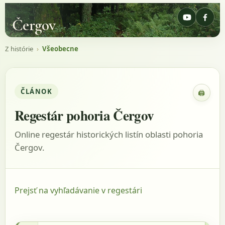
Čergov
Z histórie
›
Všeobecne
ČLÁNOK
🖨
Zobraz
Regestár pohoria Čergov
Online regestár historických listín oblasti pohoria
Čergov.
Prejsť na vyhľadávanie v regestári
1520 - ŠÚA, listina: HM jasov. konv.,