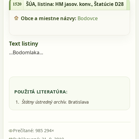
Štatúcie D28
1520
ŠÚA
, listina: HM jasov. konv., Štatúcie D28
Obce a miestne názvy:
Bodovce
Text listiny
...Bodomlaka...
POUŽITÁ LITERATÚRA:
Štátny ústredný archív.
Bratislava
Prečítané: 985 294×