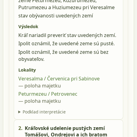
zeme Peturmezeu, Kuzurumezeu,
Putrumezeu a Huziumezeu pri Veresalme
stav obývanosti uvedených zemí
Výsledok
Kráľ nariadil preveriť stav uvedených zemí.
Ipolit oznámil, že uvedené zeme sú pusté.
Ipolit oznámil, že uvedené zeme sú bez
obyvateľov.
Lokality
Veresalma / Červenica pri Sabinove
poloha majetku
Peturmezeu / Petrovenec
poloha majetku
Podklad interpretácie
2.
Kráľovské udelenie pustých zemí
Tomášovi, Ondrejovi a ich bratom