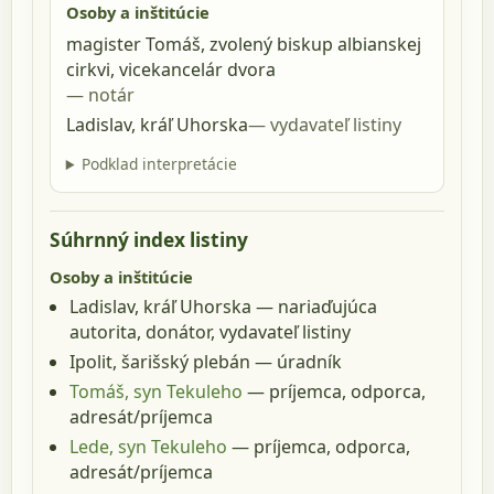
Osoby a inštitúcie
magister Tomáš, zvolený biskup albianskej
cirkvi, vicekancelár dvora
notár
Ladislav, kráľ Uhorska
vydavateľ listiny
Podklad interpretácie
Súhrnný index listiny
Osoby a inštitúcie
Ladislav, kráľ Uhorska
— nariaďujúca
autorita, donátor, vydavateľ listiny
Ipolit, šarišský plebán
— úradník
Tomáš, syn Tekuleho
— príjemca, odporca,
adresát/príjemca
Lede, syn Tekuleho
— príjemca, odporca,
adresát/príjemca