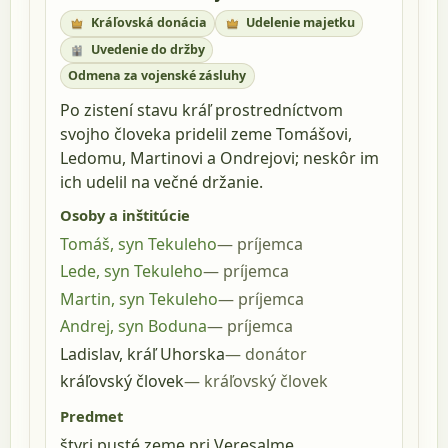
Kráľovská donácia
Udelenie majetku
Uvedenie do držby
Odmena za vojenské zásluhy
Po zistení stavu kráľ prostredníctvom
svojho človeka pridelil zeme Tomášovi,
Ledomu, Martinovi a Ondrejovi; neskôr im
ich udelil na večné držanie.
Osoby a inštitúcie
Tomáš, syn Tekuleho
príjemca
Lede, syn Tekuleho
príjemca
Martin, syn Tekuleho
príjemca
Andrej, syn Boduna
príjemca
Ladislav, kráľ Uhorska
donátor
kráľovský človek
kráľovský človek
Predmet
štyri pusté zeme pri Veresalme