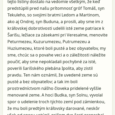
tejto listiny dostalo na vedomie všetkým, že keď
predstúpili pred našu prítomnosť gróf Tomáš, syn
Tekuleho, so svojimi bratmi Ledom a Martinom,
ako aj Ondrej, syn Buduna, a prosili, aby sme im z
kráľovskej dobrotivosti udelili isté zeme patriace k
Šarišu, ležiace za zásekami pri Veresalme, menovite
Peturmezeu, Kuzurumezeu, Putrumezeu a
Huziumezeu, ktoré boli pusté a bez obyvateľov, my
sme, chcúc sa o povahe veci a o záležitosti náležite
poučiť, aby sme nepokladali pochybné za isté,
poverili šarišského plebána Ipolita, aby zistil
pravdu. Ten nám oznámil, že uvedené zeme sú
pusté a bez obyvateľov; a tak im boli
prostredníctvom nášho človeka pridelené vyššie
menované zeme. A hoci Budka, syn Solnu, vyvolal
spor o udelenie troch týchto zemí pod zámienkou,
že mu boli predtým kráľovsky darované, neskôr