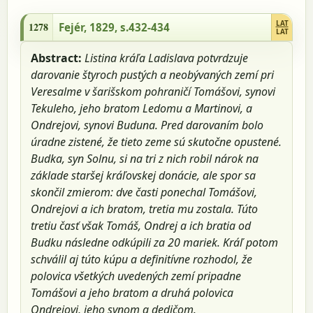
1278 - Fejér, 1829, s.432-434
LAT
1278
Fejér, 1829, s.432-434
LAT
Abstract:
Listina kráľa Ladislava potvrdzuje
darovanie štyroch pustých a neobývaných zemí pri
Veresalme v šarišskom pohraničí Tomášovi, synovi
Tekuleho, jeho bratom Ledomu a Martinovi, a
Ondrejovi, synovi Buduna. Pred darovaním bolo
úradne zistené, že tieto zeme sú skutočne opustené.
Budka, syn Solnu, si na tri z nich robil nárok na
základe staršej kráľovskej donácie, ale spor sa
skončil zmierom: dve časti ponechal Tomášovi,
Ondrejovi a ich bratom, tretia mu zostala. Túto
tretiu časť však Tomáš, Ondrej a ich bratia od
Budku následne odkúpili za 20 mariek. Kráľ potom
schválil aj túto kúpu a definitívne rozhodol, že
polovica všetkých uvedených zemí pripadne
Tomášovi a jeho bratom a druhá polovica
Ondrejovi, jeho synom a dedičom.