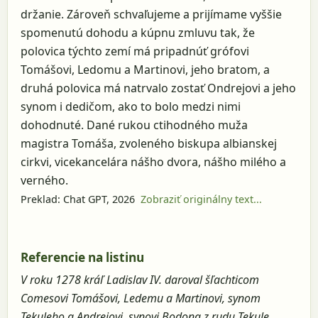
držanie. Zároveň schvaľujeme a prijímame vyššie
spomenutú dohodu a kúpnu zmluvu tak, že
polovica týchto zemí má pripadnúť grófovi
Tomášovi, Ledomu a Martinovi, jeho bratom, a
druhá polovica má natrvalo zostať Ondrejovi a jeho
synom i dedičom, ako to bolo medzi nimi
dohodnuté. Dané rukou ctihodného muža
magistra Tomáša, zvoleného biskupa albianskej
cirkvi, vicekancelára nášho dvora, nášho milého a
verného.
Preklad: Chat GPT, 2026
Zobraziť originálny text...
Referencie na listinu
V roku 1278 kráľ Ladislav IV. daroval šľachticom
Comesovi Tomášovi, Ledemu a Martinovi, synom
Tekuleho a Andrejovi, synovi Bodona z rudu Tekule