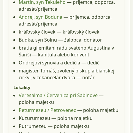
Martin, syn Tekuleho
— príjemca, odporca,
adresát/príjemca
Andrej, syn Boduna
— príjemca, odporca,
adresát/príjemca
kráľovský človek
— kráľovský človek
Budka, syn Solnu
— žalobca, donátor
bratia gilemitáni rádu svätého Augustína v
Šariši
— kapitula alebo konvent
Ondrejovi synovia a dedičia
— dedič
magister Tomáš, zvolený biskup albianskej
cirkvi, vicekancelár dvora
— notár
Lokality
Veresalma / Červenica pri Sabinove
—
poloha majetku
Peturmezeu / Petrovenec
— poloha majetku
Kuzurumezeu
— poloha majetku
Putrumezeu
— poloha majetku