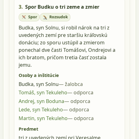
3.
Spor Budku o tri zeme a zmier
Spor
Rozsudok
Budka, syn Solnu, si robil nárok na tri z
uvedených zemí pre staršiu kráľovskú
donáciu; zo sporu ustúpil a zmierom
ponechal dve časti Tomášovi, Ondrejovi a
ich bratom, pričom tretia časť zostala
jemu.
Osoby a inštitúcie
Budka, syn Solnu
žalobca
Tomáš, syn Tekuleho
odporca
Andrej, syn Boduna
odporca
Lede, syn Tekuleho
odporca
Martin, syn Tekuleho
odporca
Predmet
tri z uvedených zemí pri Veresalme