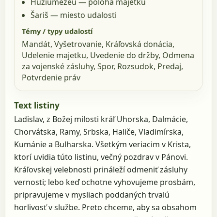
Huziumezeu
— poloha majetku
Šariš
— miesto udalosti
Témy / typy udalostí
Mandát, Vyšetrovanie, Kráľovská donácia,
Udelenie majetku, Uvedenie do držby, Odmena
za vojenské zásluhy, Spor, Rozsudok, Predaj,
Potvrdenie práv
Text listiny
Ladislav, z Božej milosti kráľ Uhorska, Dalmácie,
Chorvátska, Ramy, Srbska, Haliče, Vladimírska,
Kumánie a Bulharska. Všetkým veriacim v Krista,
ktorí uvidia túto listinu, večný pozdrav v Pánovi.
Kráľovskej velebnosti prináleží odmeniť zásluhy
vernosti; lebo keď ochotne vyhovujeme prosbám,
pripravujeme v mysliach poddaných trvalú
horlivosť v službe. Preto chceme, aby sa obsahom