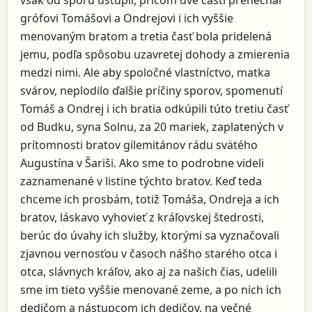
však od sporu ustúpil, pričom dve časti prenechal
grófovi Tomášovi a Ondrejovi i ich vyššie
menovaným bratom a tretia časť bola pridelená
jemu, podľa spôsobu uzavretej dohody a zmierenia
medzi nimi. Ale aby spoločné vlastníctvo, matka
svárov, neplodilo ďalšie príčiny sporov, spomenutí
Tomáš a Ondrej i ich bratia odkúpili túto tretiu časť
od Budku, syna Solnu, za 20 mariek, zaplatených v
prítomnosti bratov gilemitánov rádu svätého
Augustína v Šariši. Ako sme to podrobne videli
zaznamenané v listine týchto bratov. Keď teda
chceme ich prosbám, totiž Tomáša, Ondreja a ich
bratov, láskavo vyhovieť z kráľovskej štedrosti,
berúc do úvahy ich služby, ktorými sa vyznačovali
zjavnou vernosťou v časoch nášho starého otca i
otca, slávnych kráľov, ako aj za našich čias, udelili
sme im tieto vyššie menované zeme, a po nich ich
dedičom a nástupcom ich dedičov, na večné