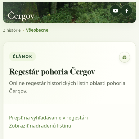
Čergov
Z histórie
›
Všeobecne
ČLÁNOK
🖨
Zobraz
Regestár pohoria Čergov
Online regestár historických listín oblasti pohoria
Čergov.
Prejsť na vyhľadávanie v regestári
Zobraziť nadradenú listinu