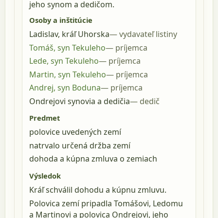
jeho synom a dedičom.
Osoby a inštitúcie
Ladislav, kráľ Uhorska
vydavateľ listiny
Tomáš, syn Tekuleho
príjemca
Lede, syn Tekuleho
príjemca
Martin, syn Tekuleho
príjemca
Andrej, syn Boduna
príjemca
Ondrejovi synovia a dedičia
dedič
Predmet
polovice uvedených zemí
natrvalo určená držba zemí
dohoda a kúpna zmluva o zemiach
Výsledok
Kráľ schválil dohodu a kúpnu zmluvu.
Polovica zemí pripadla Tomášovi, Ledomu
a Martinovi a polovica Ondrejovi, jeho