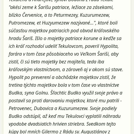
"akési zeme k Šarišu patriace, ležiace za zásekami,
blízko Červenice, a to Peturmezey, Kuzurumezew,
Putromezew, et Huzyumezew nazývané...", ktoré boli
súčasťou majetkov patriacich pod obvod kráľovského
hradu Šariš. Išlo o majetky patriace korune a keďže sa
ich kráľ rozhodol udeliť Tekulovcom, poveril Hypolita,
farára v tom čase pôsobiaceho vo Veľkom Šariši, aby
zistil, či sú tieto majetky bez majiteľa, teda iba
kráľovským vlastníctvom, a zároveň aj v akom sú stave.
Hypolit po preverení a obchôdzke majetkov zistil, že
tretina týchto majetkov bola v tom čase vo vlastníctve
Budka, syna Golnu. Šľachtic Budko využil svoje právo a
postavil sa proti darovaniu majetkov, ktoré mu patrili -
Petrovenec, Dubovica a Kuzurumezew. Svoje podiely
Budko odstúpil, až keď mu Tekulovci vyplatili náhradu
vpodobe dvadsiatich hrivien striebra. Svedkom tejto
kúpy bol mních Gilermo z Rádu sv. Augustiánov z