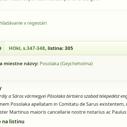
yhľadávanie v regestári
- HOkl, s.347-348, listina: 305
0
HOkl, s.347-348
, listina: 305
a miestne názvy:
Posolaka (Geycheholma)
y
rály a Sáros vármegyei Pósolaka birtokra szabad telepedést en
onem Posolaka apellatam in Comitatu de Sarus existentem, 
ster Martinus maioris cancellarie nostre notarius ac Paulus f
 na listinu