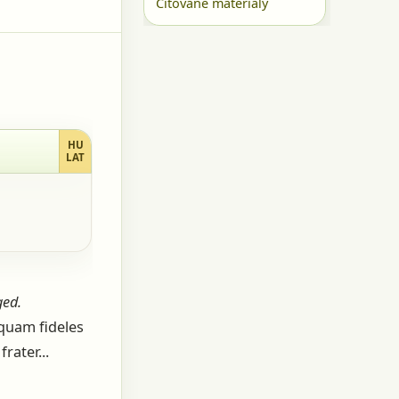
Citované materiály
HU
LAT
ged.
quam fideles
rater...