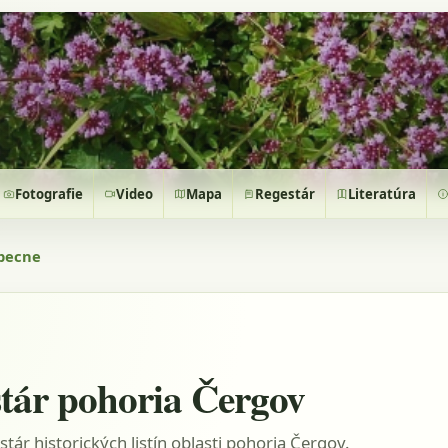
Fotografie
Video
Mapa
Regestár
Literatúra
becne
tár pohoria Čergov
stár historických listín oblasti pohoria Čergov.