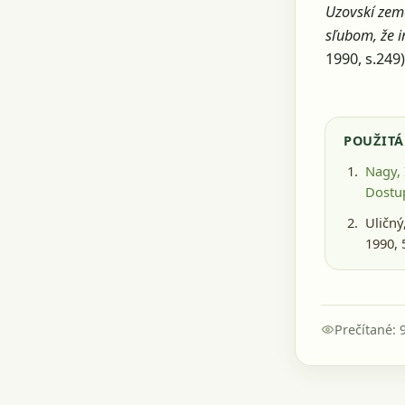
Uzovskí zema
sľubom, že 
1990, s.249)
POUŽITÁ
Nagy, 
Dostu
Uličný,
1990
, 
Prečítané: 