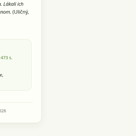
 Lákali ich
anom.
(Uličný,
 473 s.
e,
026