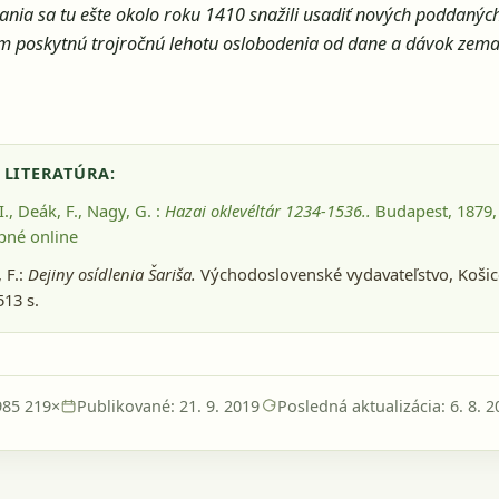
nia sa tu ešte okolo roku 1410 snažili usadiť nových poddaných.
im poskytnú trojročnú lehotu oslobodenia od dane a dávok zem
 LITERATÚRA:
I., Deák, F., Nagy, G. :
Hazai oklevéltár 1234-1536..
Budapest, 1879
,
pné online
 F.:
Dejiny osídlenia Šariša.
Východoslovenské vydavateľstvo, Košic
513 s.
985 219×
Publikované: 21. 9. 2019
Posledná aktualizácia: 6. 8. 2