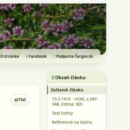
O stránke
Facebook
Podporte Čergov.sk
Obsah článku
Začiatok článku
15.2.1410 - HOkl, s.347-
🖨
Tlač
Zobrazenie pre tlač
348, listina: 305
Text listiny
Referencie na listinu