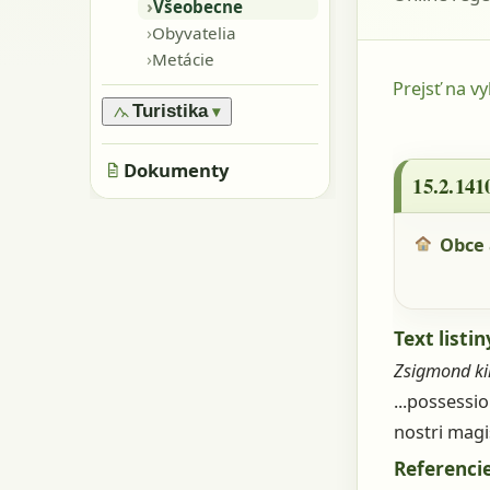
›
Oblasti
›
Všeobecne
›
Pamiatky
›
Obyvatelia
›
Skaly, kamene
›
Metácie
›
Jaskyne
Prejsť na v
Turistika
▾
›
Značené trasy
15.2.1410 
Dokumenty
›
Neznačené trasy
15.2.141
Obce 
Text listin
Zsigmond ki
...possessi
nostri magi
Referencie