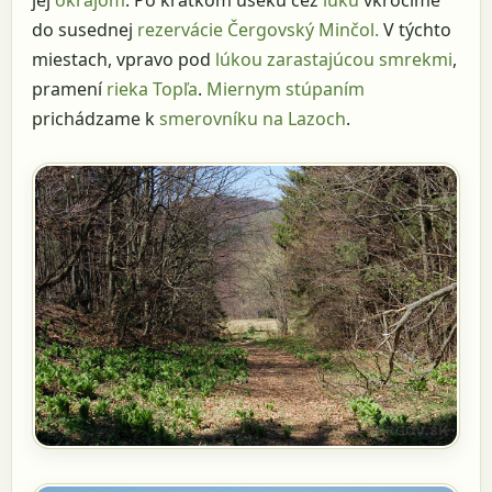
jej
okrajom
. Po krátkom úseku cez
lúku
vkročíme
do susednej
rezervácie Čergovský Minčol.
V týchto
miestach, vpravo pod
lúkou zarastajúcou smrekmi
,
pramení
rieka Topľa
.
Miernym stúpaním
prichádzame k
smerovníku na Lazoch
.