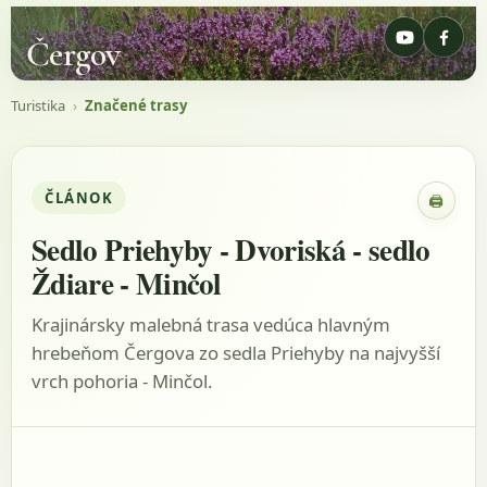
Čergov
Turistika
›
Značené trasy
ČLÁNOK
🖨
Zobraz
Sedlo Priehyby - Dvoriská - sedlo
Ždiare - Minčol
Krajinársky malebná trasa vedúca hlavným
hrebeňom Čergova zo sedla Priehyby na najvyšší
vrch pohoria - Minčol.