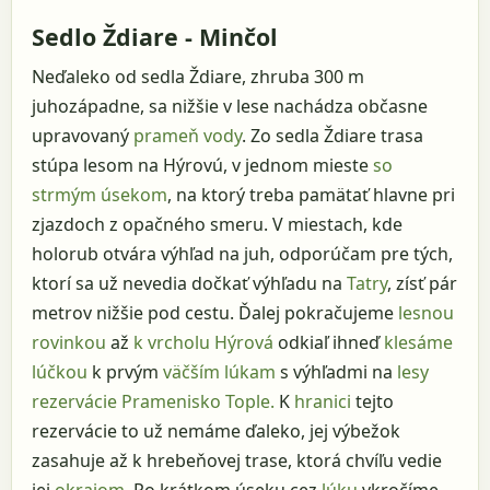
Sedlo Ždiare - Minčol
Neďaleko od sedla Ždiare, zhruba 300 m
juhozápadne, sa nižšie v lese nachádza občasne
upravovaný
prameň vody
. Zo sedla Ždiare trasa
stúpa lesom na Hýrovú, v jednom mieste
so
strmým úsekom
, na ktorý treba pamätať hlavne pri
zjazdoch z opačného smeru. V miestach, kde
holorub otvára výhľad na juh, odporúčam pre tých,
ktorí sa už nevedia dočkať výhľadu na
Tatry
, zísť pár
metrov nižšie pod cestu. Ďalej pokračujeme
lesnou
rovinkou
až
k vrcholu Hýrová
odkiaľ ihneď
klesáme
lúčkou
k prvým
väčším lúkam
s výhľadmi na
lesy
rezervácie Pramenisko Tople.
K
hranici
tejto
rezervácie to už nemáme ďaleko, jej výbežok
zasahuje až k hrebeňovej trase, ktorá chvíľu vedie