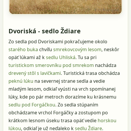
Dvoriská - sedlo Ždiare
Zo sedla pod Dvoriskami pokračujeme okolo
starého buka
chvíľu
smrekovcovým lesom
, neskôr
opäť lúkami až k
sedlu Uhliská
. Tu sa pri
turistickom smerovníku pod smrekom
nachádza
drevený stôl s lavičkami
. Turistická trasa obchádza
peknú lúku
na severnej strane sedla a vedie
mladým lesom, odkiaľ vyústi na vrch spomínanej
lúky, kde po pár metroch dorazíme ku krásnemu
sedlu pod Forgáčkou
. Zo sedla stúpaním
obchádzame vrchol Forgáčky a zostupom po
krátkom lesnom úseku trasa opäť vedie
horskou
lúkou
, odkiaľ je už neďaleko k
sedlu Ždiare
.