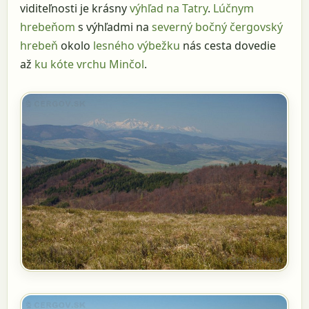
viditeľnosti je krásny
výhľad na Tatry
.
Lúčnym
hrebeňom
s výhľadmi na
severný bočný čergovský
hrebeň
okolo
lesného výbežku
nás cesta dovedie
až
ku kóte vrchu Minčol
.