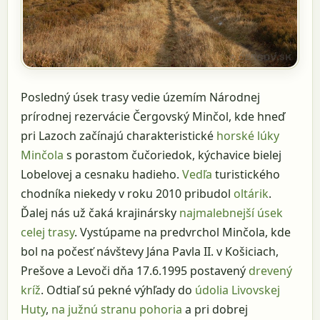
Posledný úsek trasy vedie územím Národnej
prírodnej rezervácie Čergovský Minčol, kde hneď
pri Lazoch začínajú charakteristické
horské lúky
Minčola
s porastom čučoriedok, kýchavice bielej
Lobelovej a cesnaku hadieho.
Vedľa
turistického
chodníka niekedy v roku 2010 pribudol
oltárik
.
Ďalej nás už čaká krajinársky
najmalebnejší úsek
celej trasy
. Vystúpame na predvrchol Minčola, kde
bol na počesť návštevy Jána Pavla II. v Košiciach,
Prešove a Levoči dňa 17.6.1995 postavený
drevený
kríž
. Odtiaľ sú pekné výhľady do
údolia Livovskej
Huty
,
na južnú stranu pohoria
a pri dobrej