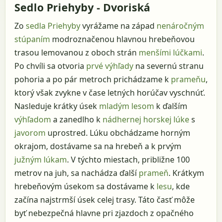
Sedlo Priehyby - Dvoriská
Zo
sedla Priehyby
vyrážame na západ
nenáročným
stúpaním
modroznačenou hlavnou hrebeňovou
trasou lemovanou z oboch strán
menšími lúčkami
.
Po chvíli sa otvoria
prvé výhľady
na severnú stranu
pohoria a po pár metroch prichádzame k
prameňu
,
ktorý však zvykne v čase letných horúčav vyschnúť.
Nasleduje krátky úsek
mladým lesom
k ďalším
výhľadom
a zanedlho k
nádhernej horskej lúke
s
javorom
uprostred. Lúku obchádzame horným
okrajom, dostávame sa na hrebeň a k prvým
južným lúkam
. V týchto miestach, približne 100
metrov na juh, sa nachádza ďalší
prameň
. Krátkym
hrebeňovým úsekom sa dostávame k
lesu
, kde
začína najstrmší úsek celej trasy. Táto časť môže
byť nebezpečná hlavne pri zjazdoch z opačného