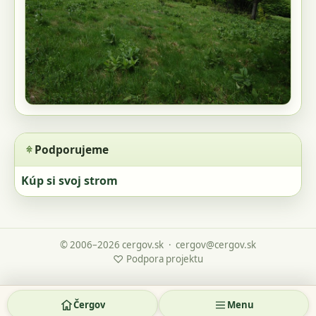
Podporujeme
Kúp si svoj strom
© 2006–2026 cergov.sk
·
cergov@cergov.sk
♡
Podpora projektu
Čergov
Menu