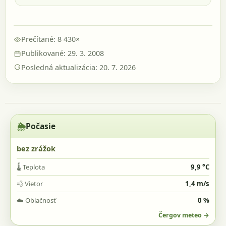
Prečítané: 8 430×
Publikované: 29. 3. 2008
Posledná aktualizácia: 20. 7. 2026
🌦️
Počasie
bez zrážok
🌡️
Teplota
9,9 °C
💨
Vietor
1,4 m/s
☁️
Oblačnosť
0 %
Čergov meteo →