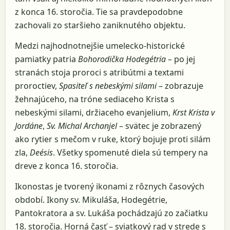
z konca 16. storočia. Tie sa pravdepodobne
zachovali zo staršieho zaniknutého objektu.
Medzi najhodnotnejšie umelecko-historické
pamiatky patria
Bohorodička Hodegétria
– po jej
stranách stoja proroci s atribútmi a textami
proroctiev,
Spasiteľ s nebeskými silami
– zobrazuje
žehnajúceho, na tróne sediaceho Krista s
nebeskými silami, držiaceho evanjelium,
Krst Krista v
Jordáne
,
Sv. Michal Archanjel
– svätec je zobrazený
ako rytier s mečom v ruke, ktorý bojuje proti silám
zla,
Deésis
. Všetky spomenuté diela sú tempery na
dreve z konca 16. storočia.
Ikonostas je tvorený ikonami z rôznych časových
období. Ikony sv. Mikuláša, Hodegétrie,
Pantokratora a sv. Lukáša pochádzajú zo začiatku
18. storočia. Horná časť – sviatkový rad v strede s