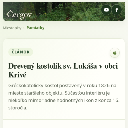
Čergov
Miestopisy
›
Pamiatky
ČLÁNOK
🖨
Zobraz
Drevený kostolík sv. Lukáša v obci
Krivé
Gréckokatolícky kostol postavený v roku 1826 na
mieste staršieho objektu. Súčasťou interiéru je
niekoľko mimoriadne hodnotných ikon z konca 16.
storočia.