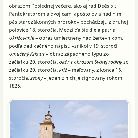
obrazom Poslednej večere, ako aj rad Deésis s
Pantokratorom a dvojicami apoštolov a nad ním
pás starozákonných prorokov pochádzajú z druhej
polovice 18. storočia. Medzi ďalšie diela patria
Ukrižovanie
– obraz umiestnený nad žertevníkom,
podľa dedikačného nápisu vznikol v 19. storočí,
Umučený Kristus
– obraz západného typu zo
začiatku 20. storočia,
oltár s obrazom Svätej rodiny
zo
začiatku 20. storočia,
kríž
– maľovaný, z konca 16.
storočia,
zvony
– jeden z nich je signovaný rokom
1826.