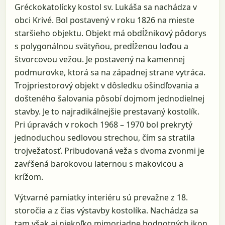
Gréckokatolícky kostol sv. Lukáša sa nachádza v
obci Krivé. Bol postavený v roku 1826 na mieste
staršieho objektu. Objekt má obdĺžnikový pôdorys
s polygonálnou svätyňou, predĺženou loďou a
štvorcovou vežou. Je postavený na kamennej
podmurovke, ktorá sa na západnej strane vytráca.
Trojpriestorový objekt v dôsledku ošindľovania a
došteného šalovania pôsobí dojmom jednodielnej
stavby. Je to najradikálnejšie prestavaný kostolík.
Pri úpravách v rokoch 1968 – 1970 bol prekrytý
jednoduchou sedlovou strechou, čím sa stratila
trojvežatosť. Pribudovaná veža s dvoma zvonmi je
zavŕšená barokovou laternou s makovicou a
krížom.
Výtvarné pamiatky interiéru sú prevažne z 18.
storočia a z čias výstavby kostolíka. Nachádza sa
tam však aj niekoľko mimoriadne hodnotných ikon