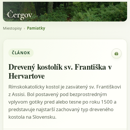
Čergov
Miestopisy
›
Pamiatky
ČLÁNOK
🖨
Zobraz
Drevený kostolík sv. Františka v
Hervartove
Rímskokatolícky kostol je zasvätený sv. Františkovi
z Assisi. Bol postavený pod bezprostredným
vplyvom gotiky pred alebo tesne po roku 1500 a
predstavuje najstarší zachovaný typ dreveného
kostola na Slovensku.