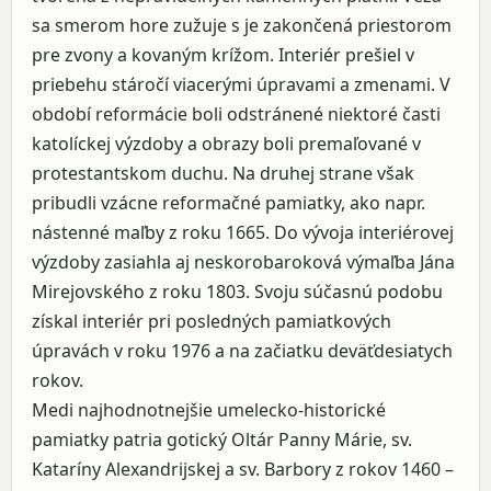
sa smerom hore zužuje s je zakončená priestorom
pre zvony a kovaným krížom. Interiér prešiel v
priebehu stáročí viacerými úpravami a zmenami. V
období reformácie boli odstránené niektoré časti
katolíckej výzdoby a obrazy boli premaľované v
protestantskom duchu. Na druhej strane však
pribudli vzácne reformačné pamiatky, ako napr.
nástenné maľby z roku 1665. Do vývoja interiérovej
výzdoby zasiahla aj neskorobaroková výmaľba Jána
Mirejovského z roku 1803. Svoju súčasnú podobu
získal interiér pri posledných pamiatkových
úpravách v roku 1976 a na začiatku deväťdesiatych
rokov.
Medi najhodnotnejšie umelecko-historické
pamiatky patria gotický Oltár Panny Márie, sv.
Kataríny Alexandrijskej a sv. Barbory z rokov 1460 –