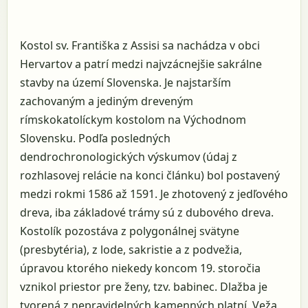
Kostol sv. Františka z Assisi sa nachádza v obci
Hervartov a patrí medzi najvzácnejšie sakrálne
stavby na území Slovenska. Je najstarším
zachovaným a jediným dreveným
rímskokatolíckym kostolom na Východnom
Slovensku. Podľa posledných
dendrochronologických výskumov (údaj z
rozhlasovej relácie na konci článku) bol postavený
medzi rokmi 1586 až 1591. Je zhotovený z jedľového
dreva, iba základové trámy sú z dubového dreva.
Kostolík pozostáva z polygonálnej svätyne
(presbytéria), z lode, sakristie a z podvežia,
úpravou ktorého niekedy koncom 19. storočia
vznikol priestor pre ženy, tzv. babinec. Dlažba je
tvorená z nepravidelných kamenných platní. Veža