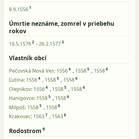
1
8.9.1556
Úmrtie neznáme, zomrel v priebehu
rokov
2
3
16.5.1576
-
26.2.1577
Vlastník obcí
4
5
6
Pečovská Nová Ves
:
1556
,
1558
,
1558
4
5
6
Ľutina
:
1556
,
1558
,
1558
4
5
6
Olejníkov
:
1556
,
1558
,
1558
5
6
Hanigovce
:
1558
,
1558
5
6
Milpoš
:
1558
,
1558
7
8
Krakovec
:
1563
,
1563
9
Rodostrom