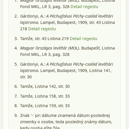
Magyar Országos levéltár (MOL).
Budapešť
, Listina
Fond MKL, LR 3, pag. 328
Detail regestu
Gárdonyi, A.:
A Péchujfalusi Péchy-család levéltári
lajstroma.
Lampel, Budapest, 1909
, str. 43 Listina
218
Detail regestu
Tamže, str. 43 Listina 219
Detail regestu
Magyar Országos levéltár (MOL).
Budapešť
, Listina
Fond MKL, LR 3, pag. 328
Gárdonyi, A.:
A Péchujfalusi Péchy-család levéltári
lajstroma.
Lampel, Budapest, 1909
, Listina 141,
str. 30
Tamže, Listina 142, str. 30
Tamže, Listina 158, str. 33
Tamže, Listina 159, str. 33
Znak '-' pri dátume znamená dátum poslednej
zmienky o osobe, teda posledný známy dátum,
kedy osoba ešte žila.