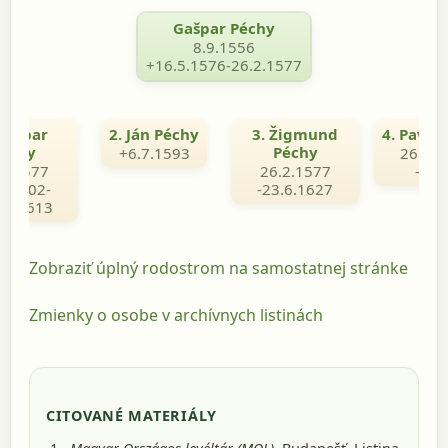
Gašpar Péchy
8.9.1556
+16.5.1576-26.2.1577
 Gašpar
2. Ján Péchy
3. Žigmund
4. Pavol
échy
Péchy
+6.7.1593
26.2.1
.2.1577
26.2.1577
-163
2.1602-
-23.6.1627
12.1613
Zobraziť úplný rodostrom na samostatnej stránke
Zmienky o osobe v archívnych listinách
CITOVANÉ MATERIÁLY