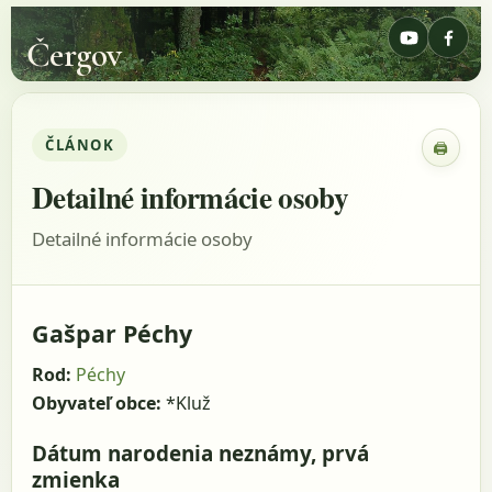
Čergov
ČLÁNOK
🖨
Zobraz
Detailné informácie osoby
Detailné informácie osoby
Gašpar Péchy
Rod:
Péchy
Obyvateľ obce:
*Kluž
Dátum narodenia neznámy, prvá
zmienka