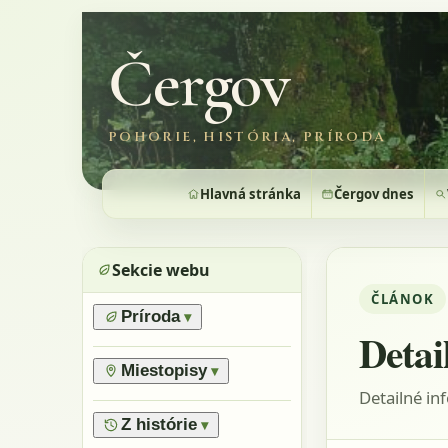
Čergov
POHORIE, HISTÓRIA, PRÍRODA
Hlavná stránka
Čergov dnes
Sekcie webu
ČLÁNOK
Príroda
▾
Detai
›
Prírodné pomery
›
Lesy
Miestopisy
▾
›
Horské lúky
Detailné in
›
Prírodné rezervácie
›
Flóra
›
Vrchy
Z histórie
▾
›
Výnimočné stromy