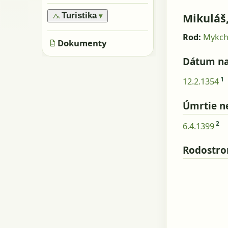
›
Oblasti
›
Všeobecne
›
Pamiatky
›
Obyvatelia
Mikuláš
Turistika
▾
›
Skaly, kamene
›
Metácie
›
Značené trasy
›
Rod:
Mykc
Jaskyne
›
Dokumenty
Neznačené trasy
Dátum na
1
12.2.1354
Úmrtie n
2
6.4.1399
Rodostr