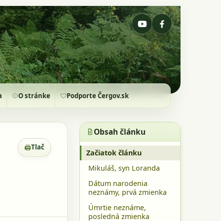
a
O stránke
Podporte Čergov.sk
Obsah článku
🖨
Tlač
Zobrazenie pre tlač
Začiatok článku
Mikuláš, syn Loranda
Dátum narodenia
neznámy, prvá zmienka
Úmrtie neznáme,
posledná zmienka