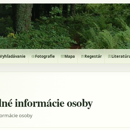
Vyhľadávanie
Fotografie
Mapa
Regestár
Literatúr
lné informácie osoby
formácie osoby