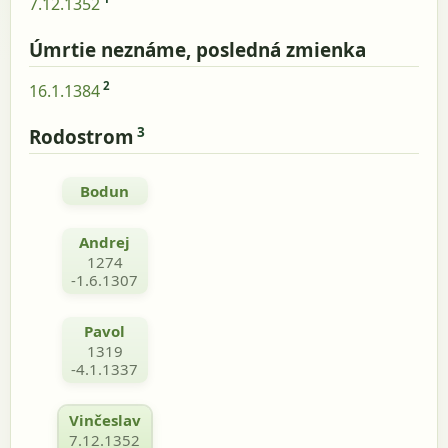
7.12.1352
Úmrtie neznáme, posledná zmienka
2
16.1.1384
3
Rodostrom
Bodun
Andrej
1274
-1.6.1307
Pavol
1319
-4.1.1337
Vinčeslav
7.12.1352