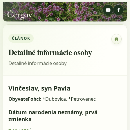
Čergov
ČLÁNOK
🖨
Zobraz
Detailné informácie osoby
Detailné informácie osoby
Vinčeslav, syn Pavla
Obyvateľ obcí:
*Dubovica, *Petrovenec
Dátum narodenia neznámy, prvá
zmienka
1