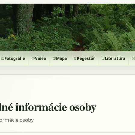
Fotografie
Video
Mapa
Regestár
Literatúra
lné informácie osoby
formácie osoby