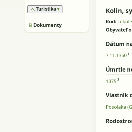
›
Oblasti
›
Všeobecne
›
Pamiatky
›
Obyvatelia
Kolin, s
Turistika
▾
›
Skaly, kamene
›
Metácie
›
Značené trasy
›
Rod:
Tekule
Jaskyne
Dokumenty
›
Neznačené trasy
Obyvateľ o
Dátum na
1
7.11.1360
Úmrtie n
2
1375
Vlastník 
Posolaka (
Rodostr