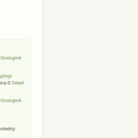
. Dostupné
ypogr.
tina II
Detail
. Dostupné
osledný