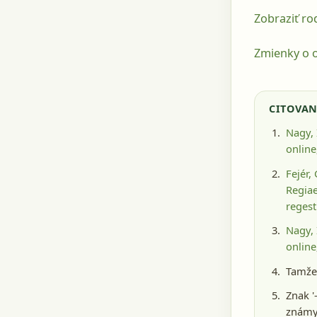
Zobraziť r
Zmienky o o
CITOVAN
Nagy, 
online
Fejér,
Regiae
reges
Nagy, 
online
Tamže,
Znak '
známy 