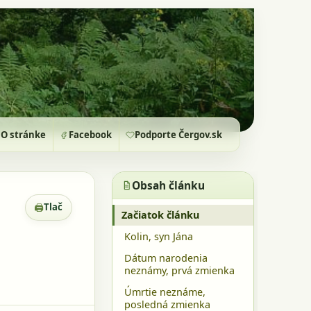
O stránke
Facebook
Podporte Čergov.sk
Obsah článku
🖨
Tlač
Zobrazenie pre tlač
Začiatok článku
Kolin, syn Jána
Dátum narodenia
neznámy, prvá zmienka
Úmrtie neznáme,
posledná zmienka