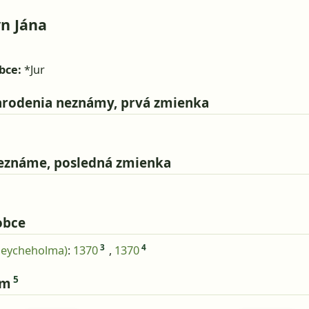
yn Jána
bce:
*Jur
rodenia neznámy, prvá zmienka
eznáme, posledná zmienka
obce
3
4
Geycheholma)
:
1370
,
1370
5
om