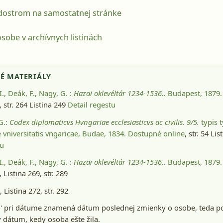
odostrom na samostatnej stránke
sobe v archívnych listinách
É MATERIÁLY
I., Deák, F., Nagy, G. :
Hazai oklevéltár 1234-1536..
Budapest, 1879
, str. 264 Listina 249
Detail regestu
 G.:
Codex diplomaticvs Hvngariae ecclesiasticvs ac civilis. 9/5.
typis t
 vniversitatis vngaricae, Budae, 1834
. Dostupné online
, str. 54 Lis
tu
I., Deák, F., Nagy, G. :
Hazai oklevéltár 1234-1536..
Budapest, 1879
, Listina 269, str. 289
 Listina 272, str. 292
-' pri dátume znamená dátum poslednej zmienky o osobe, teda p
dátum, kedy osoba ešte žila.