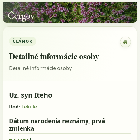
Čergov
ČLÁNOK
🖨
Zobraz
Detailné informácie osoby
Detailné informácie osoby
Uz, syn Iteho
Rod:
Tekule
Dátum narodenia neznámy, prvá
zmienka
1