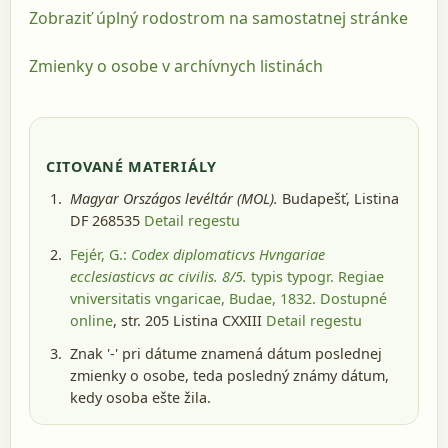
Zobraziť úplný rodostrom na samostatnej stránke
Zmienky o osobe v archívnych listinách
CITOVANÉ MATERIÁLY
Magyar Országos levéltár (MOL).
Budapešť
, Listina
DF 268535
Detail regestu
Fejér, G.:
Codex diplomaticvs Hvngariae
ecclesiasticvs ac civilis. 8/5.
typis typogr. Regiae
vniversitatis vngaricae, Budae, 1832
. Dostupné
online
, str. 205 Listina CXXIII
Detail regestu
Znak '-' pri dátume znamená dátum poslednej
zmienky o osobe, teda posledný známy dátum,
kedy osoba ešte žila.