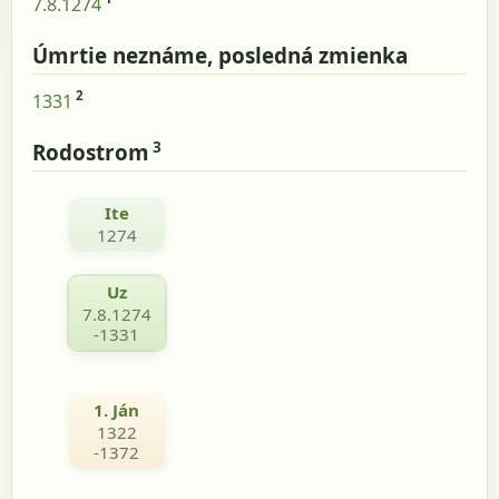
7.8.1274
Úmrtie neznáme, posledná zmienka
2
1331
3
Rodostrom
Ite
1274
Uz
7.8.1274
-1331
1. Ján
1322
-1372