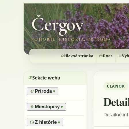
Čergov
POHORIE, HISTÓRIA, PRÍRODA
Hlavná stránka
Dnes
Vyh
Sekcie webu
ČLÁNOK
Príroda
▾
Detai
›
Prírodné pomery
›
Lesy
Miestopisy
▾
›
Horské lúky
Detailné in
›
Prírodné rezervácie
›
Flóra
›
Vrchy
Z histórie
▾
›
Výnimočné stromy