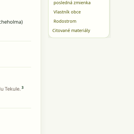
posledná zmienka
Vlastník obce
Rodostrom
ycheholma)
Citované materiály
3
u Tekule.