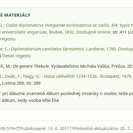
É MATERIÁLY
 G.:
Codex diplomaticvs Hvngariae ecclesiasticvs ac civilis. 8/4.
typis t
 vniversitatis vngaricae, Budae, 1832
. Dostupné online
, str. 411 L
 regestu
r, C.:
Diplomatarium comitatus Sarosiensis.
Landerer, 1780
. Dostup
48
Detail regestu
ň, M.:
De genere Thekule.
Vydavateľstvo Michala Vaška, Prešov, 20
I., Deák, F., Nagy, G. :
Hazai oklevéltár 1234-1536..
Budapest, 1879
, Listina 269, str. 289
-' pri dátume znamená dátum poslednej zmienky o osobe, teda p
dátum, kedy osoba ešte žila.
939 519×
Publikované: 13. 6. 2017
Posledná aktualizácia: 20. 7.