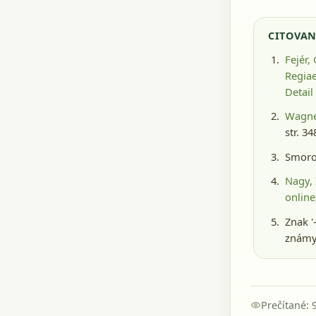
CITOVAN
Fejér,
Regiae
Detail
Wagne
str. 3
Smoro
Nagy, 
online
Znak '
známy 
Prečítané: 