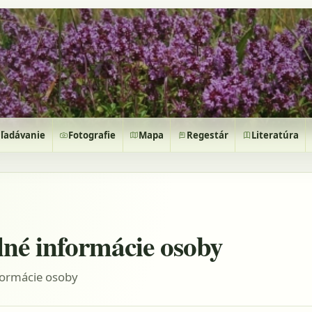
ľadávanie
Fotografie
Mapa
Regestár
Literatúra
lné informácie osoby
formácie osoby