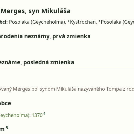
 Merges, syn Mikuláša
bcí:
Posolaka (Geycheholma), *Kystrochan, *Posolaka (Ge
rodenia neznámy, prvá zmienka
eznáme, posledná zmienka
zývaný Merges bol synom Mikuláša nazývaného Tompa z rod
obce
4
Geycheholma)
:
1370
5
om