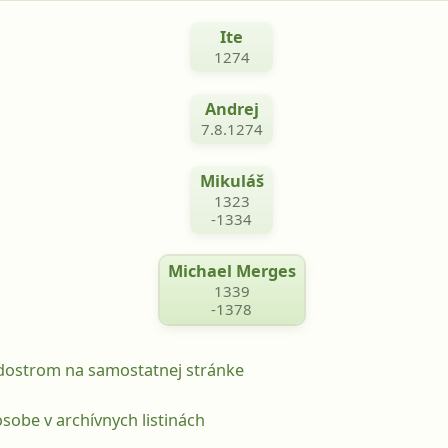
Ite
1274
Andrej
7.8.1274
Mikuláš
1323
-1334
Michael Merges
1339
-1378
odostrom na samostatnej stránke
sobe v archívnych listinách