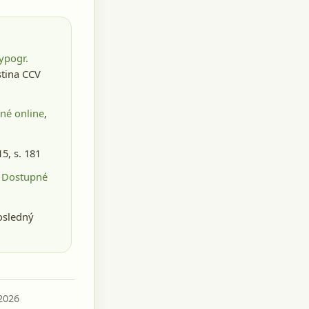
ypogr.
istina CCV
né online
,
15
, s. 181
. Dostupné
osledný
 2026