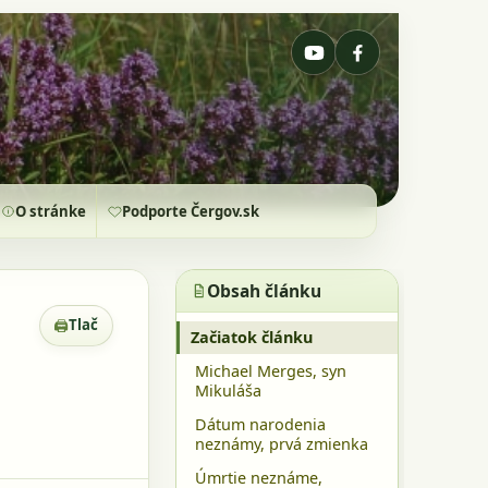
O stránke
Podporte Čergov.sk
Obsah článku
🖨
Tlač
Zobrazenie pre tlač
Začiatok článku
Michael Merges, syn
Mikuláša
Dátum narodenia
neznámy, prvá zmienka
Úmrtie neznáme,