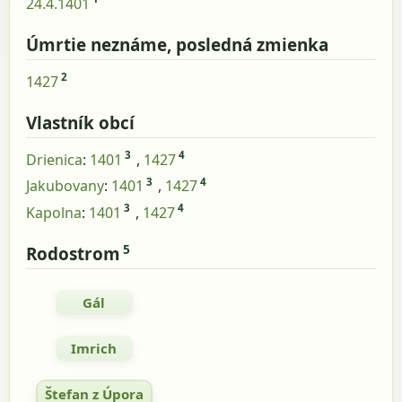
24.4.1401
Úmrtie neznáme, posledná zmienka
2
1427
Vlastník obcí
3
4
Drienica
:
1401
,
1427
3
4
Jakubovany
:
1401
,
1427
3
4
Kapolna
:
1401
,
1427
5
Rodostrom
Gál
Imrich
Štefan z Úpora