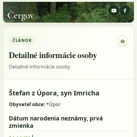
Čergov
ČLÁNOK
🖨
Zobraz
Detailné informácie osoby
Detailné informácie osoby
Štefan z Úpora, syn Imricha
Obyvateľ obce:
*Úpor
Dátum narodenia neznámy, prvá
zmienka
1