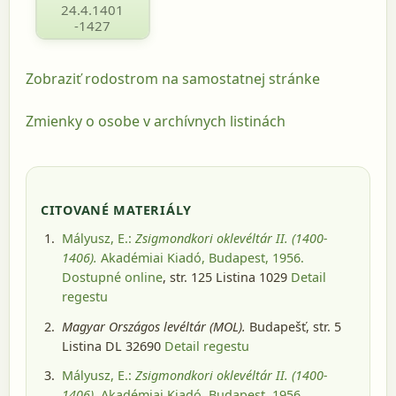
24.4.1401
-1427
Zobraziť rodostrom na samostatnej stránke
Zmienky o osobe v archívnych listinách
CITOVANÉ MATERIÁLY
Mályusz, E.:
Zsigmondkori oklevéltár II. (1400-
1406).
Akadémiai Kiadó, Budapest, 1956
.
Dostupné online
, str. 125 Listina 1029
Detail
regestu
Magyar Országos levéltár (MOL).
Budapešť
, str. 5
Listina DL 32690
Detail regestu
Mályusz, E.:
Zsigmondkori oklevéltár II. (1400-
1406).
Akadémiai Kiadó, Budapest, 1956
.