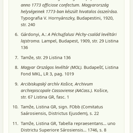
anno 1773 officiose confectum. Magyarország
helységeinek 1773-ban készült hivatalos összeírása.
Typografia V. Hornyánszky, Budapestini, 1920
,
str. 240
Gárdonyi, A.:
A Péchujfalusi Péchy-család levéltári
lajstroma.
Lampel, Budapest, 1909
, str. 29 Listina
136
Tamže, str. 29 Listina 136
Magyar Országos levéltár (MOL).
Budapešť
, Listina
Fond MKL, LR 3, pag. 1019
Arcibiskupský archív Košice, Archivum
archiepiscopale Cassoviense (AACass.).
Košice
,
str. 67 Listina GR, fasc. 1
Tamže, Listina GR, sign. FObb (Comitatus
Saárosiensis, Districtus Ejusdem), s. 22
Tamže, Listina GR, Tabella repraesentans… uno
Districtu Superiore Sárosiensis… 1746, s. 8