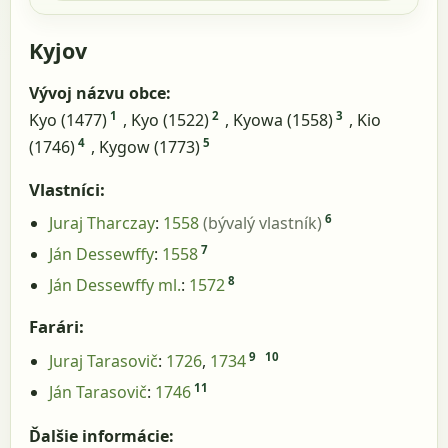
Kyjov
Vývoj názvu obce:
1
2
3
Kyo (1477)
, Kyo (1522)
, Kyowa (1558)
, Kio
4
5
(1746)
, Kygow (1773)
Vlastníci:
6
Juraj Tharczay
:
1558
(bývalý vlastník)
7
Ján Dessewffy
:
1558
8
Ján Dessewffy ml.
:
1572
Farári:
9
10
Juraj Tarasovič
:
1726
,
1734
11
Ján Tarasovič
:
1746
Ďalšie informácie: