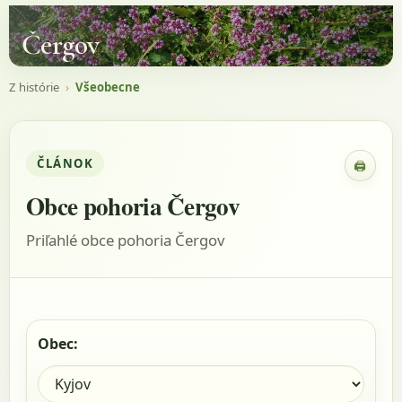
Čergov
Z histórie
›
Všeobecne
ČLÁNOK
🖨
Zobraz
Obce pohoria Čergov
Priľahlé obce pohoria Čergov
Obec: