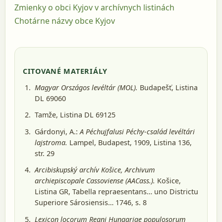
Zmienky o obci Kyjov v archívnych listinách
Chotárne názvy obce Kyjov
CITOVANÉ MATERIÁLY
Magyar Országos levéltár (MOL).
Budapešť
, Listina
DL 69060
Tamže, Listina DL 69125
Gárdonyi, A.:
A Péchujfalusi Péchy-család levéltári
lajstroma.
Lampel, Budapest, 1909
, Listina 136,
str. 29
Arcibiskupský archív Košice, Archivum
archiepiscopale Cassoviense (AACass.).
Košice
,
Listina GR, Tabella repraesentans… uno Districtu
Superiore Sárosiensis… 1746, s. 8
Lexicon locorum Regni Hungariae populosorum