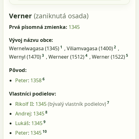
Verner
(zaniknutá osada)
Prvá písomná zmienka:
1345
Vývoj názvu obce:
1
2
Wernelwagasa (1345)
, Viliamvagasa (1400)
,
3
4
5
Wernyl (1470)
, Werneer (1512)
, Werner (1522)
Pôvod:
6
Peter
:
1358
Vlastníci podielov:
7
Rikolf II
:
1345
(bývalý vlastník podielov)
8
Andrej
:
1345
9
Lukáš
:
1345
10
Peter
:
1345