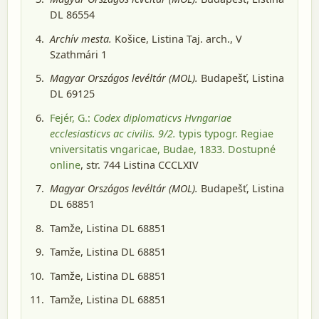
DL 86554
Archív mesta.
Košice
, Listina Taj. arch., V
Szathmári 1
Magyar Országos levéltár (MOL).
Budapešť
, Listina
DL 69125
Fejér, G.:
Codex diplomaticvs Hvngariae
ecclesiasticvs ac civilis. 9/2.
typis typogr. Regiae
vniversitatis vngaricae, Budae, 1833
. Dostupné
online
, str. 744 Listina CCCLXIV
Magyar Országos levéltár (MOL).
Budapešť
, Listina
DL 68851
Tamže, Listina DL 68851
Tamže, Listina DL 68851
Tamže, Listina DL 68851
Tamže, Listina DL 68851