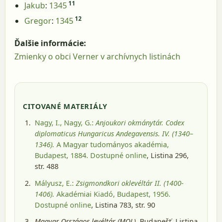
11
Jakub
:
1345
12
Gregor
:
1345
Ďalšie informácie:
Zmienky o obci Verner v archívnych listinách
CITOVANÉ MATERIÁLY
Nagy, I., Nagy, G.:
Anjoukori okmánytár. Codex
diplomaticus Hungaricus Andegavensis. IV. (1340–
1346).
A Magyar tudományos akadémia,
Budapest, 1884
. Dostupné online
, Listina 296,
str. 488
Mályusz, E.:
Zsigmondkori oklevéltár II. (1400-
1406).
Akadémiai Kiadó, Budapest, 1956
.
Dostupné online
, Listina 783, str. 90
Magyar Országos levéltár (MOL).
Budapešť
, Listina