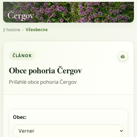
Čergov
Z histórie
›
Všeobecne
ČLÁNOK
🖨
Zobraz
Obce pohoria Čergov
Priľahlé obce pohoria Čergov
Obec: