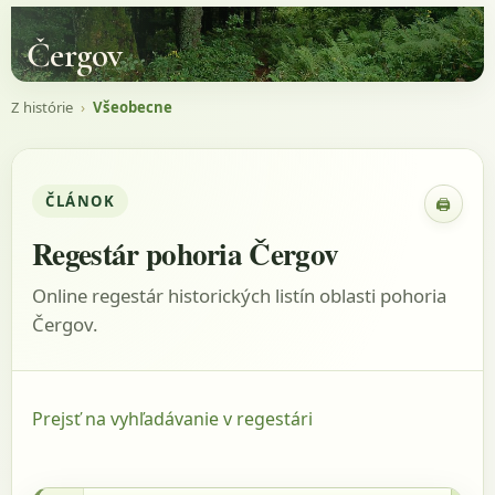
Čergov
Z histórie
›
Všeobecne
ČLÁNOK
🖨
Zobraz
Regestár pohoria Čergov
Online regestár historických listín oblasti pohoria
Čergov.
Prejsť na vyhľadávanie v regestári
1354 - Fejér, 1838, s.66-68, listina: LXXI