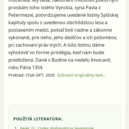
prosbám toho istého Vynckla, syna Pavla z
Petermezei, potvrdzujeme uvedené listiny Spišskej
kapituly spolu s uvedenou obchôdzkou lesa a
postavením medzí, pokiaľ boli riadne a zákonne
vykonané, pre neho, jeho dedičov a ich potomkov,
pri zachovaní práv iných. A túto listinu dáme
vyhotoviť vo forme privilégia, keď nám bude
predložená. Dané v Budíne na nedeľu Invocavit,
roku Pána 1354.
Preklad: Chat GPT, 2026
Zobraziť originálny text...
POUŽITÁ LITERATÚRA:
Fejér, G.:
Codex diplomaticvs Hvngariae