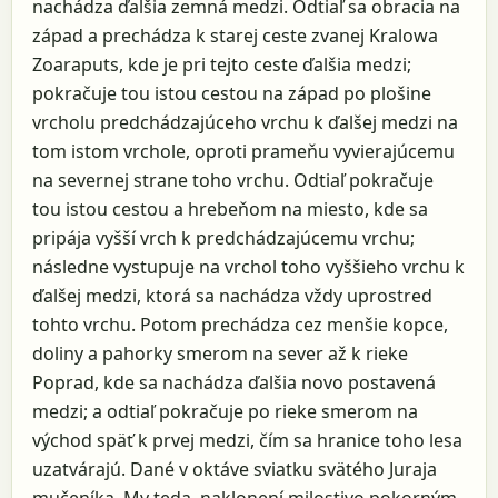
nachádza ďalšia zemná medzi. Odtiaľ sa obracia na
západ a prechádza k starej ceste zvanej Kralowa
Zoaraputs, kde je pri tejto ceste ďalšia medzi;
pokračuje tou istou cestou na západ po plošine
vrcholu predchádzajúceho vrchu k ďalšej medzi na
tom istom vrchole, oproti prameňu vyvierajúcemu
na severnej strane toho vrchu. Odtiaľ pokračuje
tou istou cestou a hrebeňom na miesto, kde sa
pripája vyšší vrch k predchádzajúcemu vrchu;
následne vystupuje na vrchol toho vyššieho vrchu k
ďalšej medzi, ktorá sa nachádza vždy uprostred
tohto vrchu. Potom prechádza cez menšie kopce,
doliny a pahorky smerom na sever až k rieke
Poprad, kde sa nachádza ďalšia novo postavená
medzi; a odtiaľ pokračuje po rieke smerom na
východ späť k prvej medzi, čím sa hranice toho lesa
uzatvárajú. Dané v oktáve sviatku svätého Juraja
mučeníka. My teda, naklonení milostivo pokorným