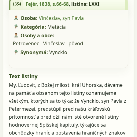
1354
Fejér, 1838, s.66-68
, listina: LXXI
Osoba:
Vinčeslav, syn Pavla
Kategória:
Metácia
Osoby a obce:
Petrovenec - Vinčeslav - pôvod
Synonymá:
Vyncklo
Text listiny
My, Ľudovít, z Božej milosti kráľ Uhorska, dávame
na pamäť a obsahom tejto listiny oznamujeme
všetkým, ktorých sa to týka: že Vyncklo, syn Pavla z
Petermezei, predstúpil pred našu kráľovskú
prítomnosť a predložil nám isté otvorené listiny
hodnovernej Spišskej kapituly, týkajúce sa
obchôdzky hraníc a postavenia hraničných znakov