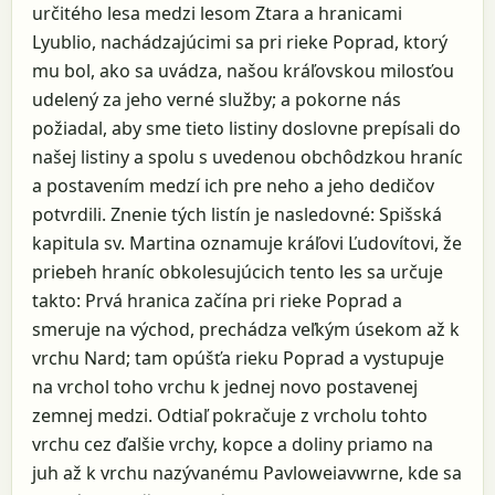
určitého lesa medzi lesom Ztara a hranicami
Lyublio, nachádzajúcimi sa pri rieke Poprad, ktorý
mu bol, ako sa uvádza, našou kráľovskou milosťou
udelený za jeho verné služby; a pokorne nás
požiadal, aby sme tieto listiny doslovne prepísali do
našej listiny a spolu s uvedenou obchôdzkou hraníc
a postavením medzí ich pre neho a jeho dedičov
potvrdili. Znenie tých listín je nasledovné: Spišská
kapitula sv. Martina oznamuje kráľovi Ľudovítovi, že
priebeh hraníc obkolesujúcich tento les sa určuje
takto: Prvá hranica začína pri rieke Poprad a
smeruje na východ, prechádza veľkým úsekom až k
vrchu Nard; tam opúšťa rieku Poprad a vystupuje
na vrchol toho vrchu k jednej novo postavenej
zemnej medzi. Odtiaľ pokračuje z vrcholu tohto
vrchu cez ďalšie vrchy, kopce a doliny priamo na
juh až k vrchu nazývanému Pavloweiavwrne, kde sa