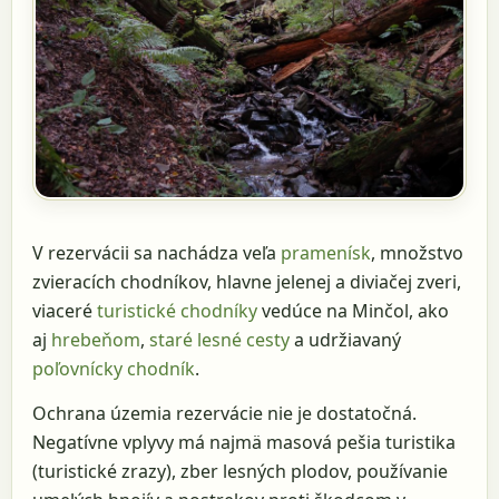
V rezervácii sa nachádza veľa
pramenísk
, množstvo
zvieracích chodníkov, hlavne jelenej a diviačej zveri,
viaceré
turistické chodníky
vedúce na Minčol, ako
aj
hrebeňom
,
staré lesné cesty
a udržiavaný
poľovnícky chodník
.
Ochrana územia rezervácie nie je dostatočná.
Negatívne vplyvy má najmä masová pešia turistika
(turistické zrazy), zber lesných plodov, používanie