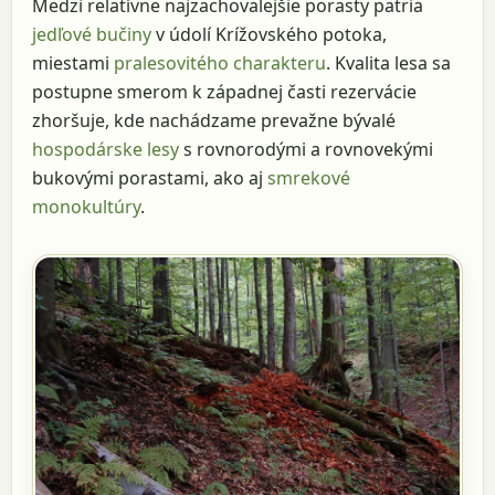
Medzi relatívne najzachovalejšie porasty patria
jedľové bučiny
v údolí Krížovského potoka,
miestami
pralesovitého charakteru
. Kvalita lesa sa
postupne smerom k západnej časti rezervácie
zhoršuje, kde nachádzame prevažne bývalé
hospodárske lesy
s rovnorodými a rovnovekými
bukovými porastami, ako aj
smrekové
monokultúry
.