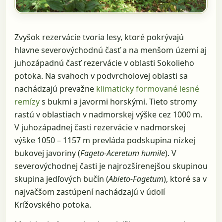
Zvyšok rezervácie tvoria lesy, ktoré pokrývajú
hlavne severovýchodnú časť a na menšom území aj
juhozápadnú časť rezervácie v oblasti Sokolieho
potoka. Na svahoch v podvrcholovej oblasti sa
nachádzajú prevažne
klimaticky formované lesné
remízy
s bukmi a javormi horskými. Tieto stromy
rastú v oblastiach v nadmorskej výške cez 1000 m.
V juhozápadnej časti rezervácie v nadmorskej
výške 1050 – 1157 m prevláda podskupina nízkej
bukovej javoriny (
Fageto-Aceretum humile
). V
severovýchodnej časti je najrozšírenejšou skupinou
skupina jedľových bučín (
Abieto-Fagetum
), ktoré sa v
najväčšom zastúpení nachádzajú v údolí
Krížovského potoka.