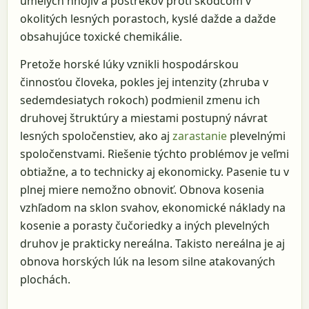
umelých hnojív a postrekov proti škodcom v
okolitých lesných porastoch, kyslé dažde a dažde
obsahujúce toxické chemikálie.
Pretože horské lúky vznikli hospodárskou
činnosťou človeka, pokles jej intenzity (zhruba v
sedemdesiatych rokoch) podmienil zmenu ich
druhovej štruktúry a miestami postupný návrat
lesných spoločenstiev, ako aj
zarastanie
plevelnými
spoločenstvami. Riešenie týchto problémov je veľmi
obtiažne, a to technicky aj ekonomicky. Pasenie tu v
plnej miere nemožno obnoviť. Obnova kosenia
vzhľadom na sklon svahov, ekonomické náklady na
kosenie a porasty čučoriedky a iných plevelných
druhov je prakticky nereálna. Takisto nereálna je aj
obnova horských lúk na lesom silne atakovaných
plochách.