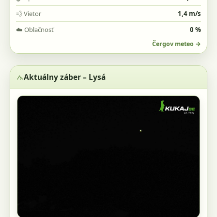
💨
Vietor
1,4 m/s
☁️
Oblačnosť
0 %
Čergov meteo →
Aktuálny záber – Lysá