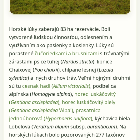
Horské lúky zaberajú 83 ha rezervácie. Boli
vytvorené ľudskou činnosťou, odlesnením a
využívaním ako pasienky a kosienky. Lúky sú
porastené
čučoriedkami a brusnicami
s trávnatými
zárastami psice tuhej (
Nardus stricta
), lipnice
Chaixovej (
Poa chaixii
), chlpane lesnej (
Luzula
sylvatica
) a iných druhov tráv. Veľmi hojnými druhmi
sú tu
cesnak hadí (
Allium victorialis
)
, podbelica
alpínska (
Homogyne alpina
),
horec luskáčovitý
(
Gentiana asclepiadea
)
,
horec luskáčovitý biely
(
Gentiana asclepiadea
'Alba')
,
prasatnica
jednoúborová (
Hypochoeris uniflora
)
, kýchavica biela
Lobelova (
Veratrum album
subsp.
aurantiacum
). Na
horských lúkach bolo pozorovaných 277 taxónov