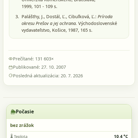
1999
, 101 - 109 s.
Palášthy, J., Dostál, Ľ., Cibuľková, Ľ.:
Príroda
okresu Prešov a jej ochrana.
Východoslovenské
vydavateľstvo, Košice, 1987
, 165 s.
Prečítané: 131 603×
Publikované: 27. 10. 2007
Posledná aktualizácia: 20. 7. 2026
🌦️
Počasie
bez zrážok
🌡️
Teplota
10,4 °C