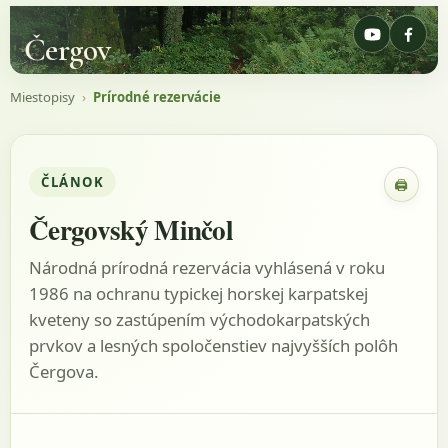
Čergov
Miestopisy
›
Prírodné rezervácie
ČLÁNOK
🖨
Zobraz
Čergovský Minčol
Národná prírodná rezervácia vyhlásená v roku
1986 na ochranu typickej horskej karpatskej
kveteny so zastúpením východokarpatských
prvkov a lesných spoločenstiev najvyšších polôh
Čergova.