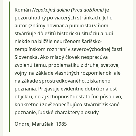
Román
Nepokojná dolina (Pred dažďami)
je
pozoruhodný po viacerých stránkach. Jeho
autor (známy novinár a publicista) v ňom
stvárňuje dôležitú historickú situáciu a ľudí
niekde na bližšie neurčenom šarišsko-
zemplínskom rozhraní v severovýchodnej časti
Slovenska. Ako mladý človek nespracúva
zvolenú tému, problematiku z druhej svetovej
vojny, na základe vlasntných rozpomienok, ale
na zákade sprostredkovaného, získaného
poznania. Prejavuje evidentne dobrú znalosť
objektu, no aj schopnosť dostatočne pôsobivo,
konkrétne i zovšeobecňujúco stvárniť získané
poznanie, ľudské charaktery a osudy.
Ondrej Marušiak, 1985