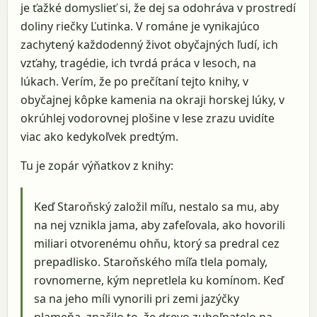
je ťažké domyslieť si, že dej sa odohráva v prostredí
doliny riečky Ľutinka. V románe je vynikajúco
zachytený každodenný život obyčajných ľudí, ich
vzťahy, tragédie, ich tvrdá práca v lesoch, na
lúkach. Verím, že po prečítaní tejto knihy, v
obyčajnej kôpke kamenia na okraji horskej lúky, v
okrúhlej vodorovnej plošine v lese zrazu uvidíte
viac ako kedykoľvek predtým.
Tu je zopár výňatkov z knihy:
Keď Staroňský založil míľu, nestalo sa mu, aby
na nej vznikla jama, aby zafeľovala, ako hovorili
miliari otvorenému ohňu, ktorý sa predral cez
prepadlisko. Staroňského míľa tlela pomaly,
rovnomerne, kým nepretlela ku komínom. Keď
sa na jeho míli vynorili pri zemi jazýčky
plameňa, značilo to, že drevo zuhoľnatelo na