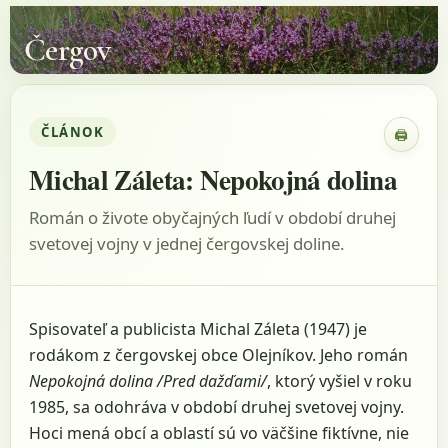
Čergov
ČLÁNOK
🖨
Zobraz
Michal Záleta: Nepokojná dolina
Román o živote obyčajných ľudí v období druhej
svetovej vojny v jednej čergovskej doline.
Spisovateľ a publicista Michal Záleta (1947) je
rodákom z čergovskej obce Olejníkov. Jeho román
Nepokojná dolina /Pred dažďami/
, ktorý vyšiel v roku
1985, sa odohráva v období druhej svetovej vojny.
Hoci mená obcí a oblastí sú vo väčšine fiktívne, nie