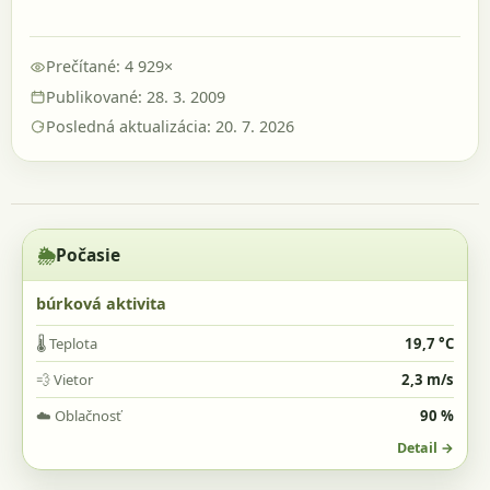
Prečítané: 4 929×
Publikované: 28. 3. 2009
Posledná aktualizácia: 20. 7. 2026
🌦️
Počasie
búrková aktivita
🌡️
Teplota
19,7 °C
💨
Vietor
2,3 m/s
☁️
Oblačnosť
90 %
Detail →