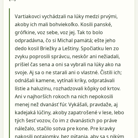
Vartiakovci vychádzali na lúky medzi prvými,
akoby ich mali bohviekoľko. Kosili panské,
grófkine, voz sebe, voz jej. Tak to bolo
odpradávna, čo si Michal pamätá; ešte jeho
dedo kosil Briežky a Leštiny. Spočiatku len zo
zvyku poprosili správcu, neskôr ani nežiadali,
prišiel čas sena a oni sa vybrali na lúky ako na
svoje. Aj sa o ne starali ani o vlastné. Čistili ich;
odnášali kamene, vytínali kríky, odpratávali
lístie a haluzinu, rozhadzovali kôpky od krtov.
Ani v najhorších rokoch na nich nepokosili
menej než dvanásť fúr. Vykášali, pravdaže, aj
kadejaká lúčiny, akoby zapatrošené v lese, lebo
tých šesť vozov, čo im z dvanástich po práve
náležalo, stačilo sotva pre kone. Pre kravky
nakosili potajomky, bez pýtania, aby sa s nikým