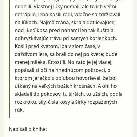
nedelili. Vlastnej lúky nemali, ale to ich veľmi
netrápilo, lebo kosili radi, vďačne sa zdržiavali
na lúkach. Najmä zrána, skraja dotlievajúcej
noci, keď kosa pred nohami len tak šušťala,
odhryzkávajúc trávu pri samých korienkoch.
Kosili pred kvetom, iba v zlom čase, v
daždivom lete, sa brali do nej po kvete; bude
menej mlieka, ľútostili. No zato je jej viacej,
popásali si oči na hnednúcom pokrovci, o
ktorom Jarečko s obľubou hovorieval, že bol
utkaný na veľkých božích krosnách. A oni ho
skladali do pokosov, tu širších, tu užších, podľa
rozkroku, sily, čísla kosy a šírky rozpažených
rúk.
Napísali o knihe: