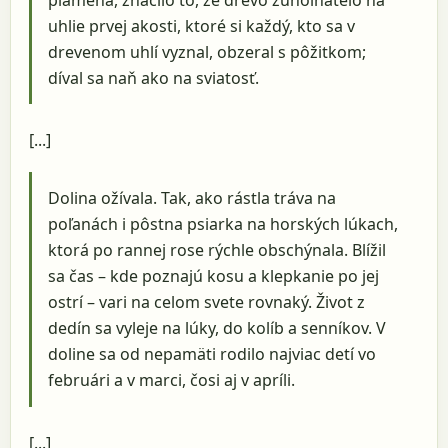
uhlie prvej akosti, ktoré si každý, kto sa v
drevenom uhlí vyznal, obzeral s pôžitkom;
díval sa naň ako na sviatosť.
[...]
Dolina ožívala. Tak, ako rástla tráva na
poľanách i pôstna psiarka na horských lúkach,
ktorá po rannej rose rýchle obschýnala. Blížil
sa čas – kde poznajú kosu a klepkanie po jej
ostrí – vari na celom svete rovnaký. Život z
dedín sa vyleje na lúky, do kolíb a senníkov. V
doline sa od nepamäti rodilo najviac detí vo
februári a v marci, čosi aj v apríli.
[...]