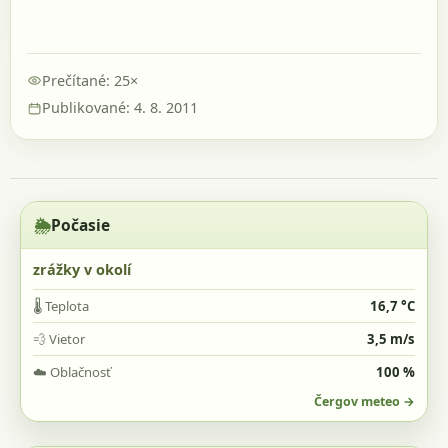
Prečítané: 25×
Publikované: 4. 8. 2011
🌦️
Počasie
zrážky v okolí
🌡️
Teplota
16,7 °C
💨
Vietor
3,5 m/s
☁️
Oblačnosť
100 %
Čergov meteo →