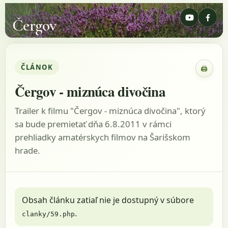
Čergov
ČLÁNOK
🖨
Zobraz
Čergov - miznúca divočina
Trailer k filmu "Čergov - miznúca divočina", ktorý
sa bude premietať dňa 6.8.2011 v rámci
prehliadky amatérskych filmov na Šarišskom
hrade.
Obsah článku zatiaľ nie je dostupný v súbore
.
clanky/59.php