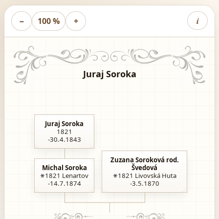
i
−
100 %
+
Juraj Soroka
Juraj Soroka
1821
-30.4.1843
Zuzana Soroková rod.
Michal Soroka
Švedová
1821
Lenartov
1821
Livovská Huta
-14.7.1874
-3.5.1870