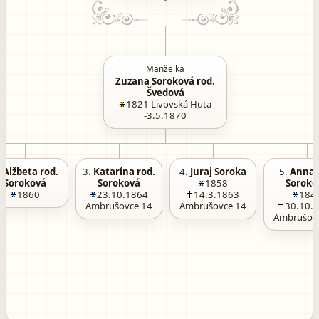
Manželka
Zuzana Soroková rod.
Švedová
1821
Livovská Huta
-3.5.1870
.
Alžbeta rod.
3.
Katarína rod.
4.
Juraj Soroka
5.
Anna 
Soroková
Soroková
1858
Soroko
1860
23.10.1864
14.3.1863
184
Ambrušovce 14
Ambrušovce 14
30.10.
Ambrušov