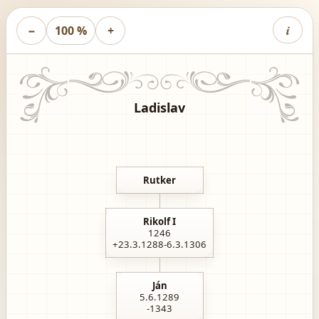
i
−
100 %
+
Ladislav
Rutker
Rikolf I
1246
+23.3.1288-6.3.1306
Ján
5.6.1289
-1343