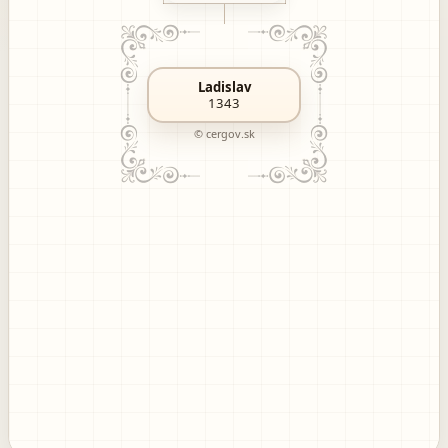
Ladislav
1343
© cergov.sk