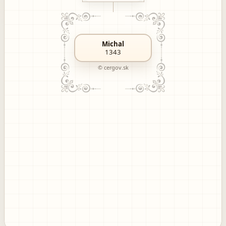
Michal
1343
© cergov.sk