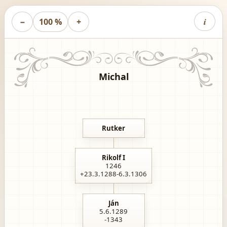
i
−
100 %
+
Michal
Rutker
Rikolf I
1246
+23.3.1288-6.3.1306
Ján
5.6.1289
-1343