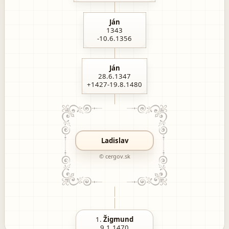
Ján
1343
-10.6.1356
Ján
28.6.1347
+1427-19.8.1480
Ladislav
© cergov.sk
1.
Žigmund
9.1.1470