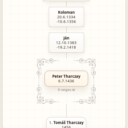
Koloman
20.6.1334
-10.6.1356
Ján
12.10.1383
-19.2.1418
Peter Tharczay
6.7.1436
© cergov.sk
1.
Tomáš Tharczay
1456