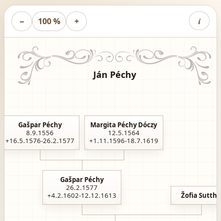
i
−
100 %
+
Ján Péchy
Gašpar Péchy
Margita Péchy Dóczy
8.9.1556
12.5.1564
+16.5.1576-26.2.1577
+1.11.1596-18.7.1619
Gašpar Péchy
26.2.1577
+4.2.1602-12.12.1613
Žofia Suttha