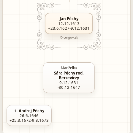
Ján Péchy
12.12.1613
+23.6.1627-9.12.1631
© cergov.sk
Manželka
Sára Péchy rod.
Berzeviczy
9.12.1631
-30.12.1647
1.
Andrej Péchy
26.6.1646
+25.3.1672-9.3.1673