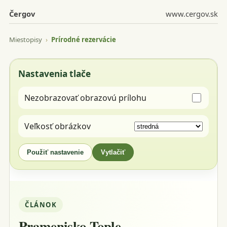
Čergov
www.cergov.sk
Miestopisy
›
Prírodné rezervácie
Nastavenia tlače
Nezobrazovať obrazovú prílohu
Veľkosť obrázkov
Použiť nastavenie
Vytlačiť
ČLÁNOK
Pramenisko Tople