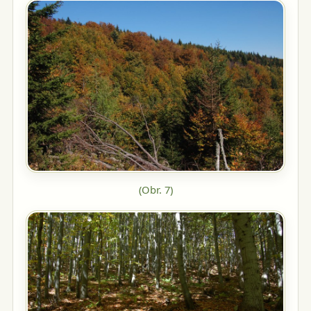
(Obr.
7
)