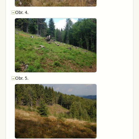
Obr. 4.
−
Obr. 5.
−