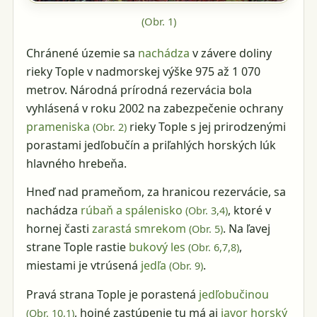
(Obr.
1
)
Chránené územie sa
nachádza
v závere doliny
rieky Tople v nadmorskej výške 975 až 1 070
metrov. Národná prírodná rezervácia bola
vyhlásená v roku 2002 na zabezpečenie ochrany
prameniska
rieky Tople s jej prirodzenými
(Obr.
2
)
porastami jedľobučín a priľahlých horských lúk
hlavného hrebeňa.
Hneď nad prameňom, za hranicou rezervácie, sa
nachádza
rúbaň a spálenisko
, ktoré v
(Obr.
3
,
4
)
hornej časti
zarastá smrekom
. Na ľavej
(Obr.
5
)
strane Tople rastie
bukový les
,
(Obr.
6
,
7
,
8
)
miestami je vtrúsená
jedľa
.
(Obr.
9
)
Pravá strana Tople je porastená
jedľobučinou
, hojné zastúpenie tu má aj
javor horský
(Obr.
10
,
1
)