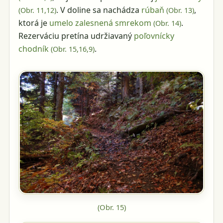
. V doline sa nachádza
rúbaň
,
(Obr.
11
,
12
)
(Obr.
13
)
ktorá je
umelo zalesnená smrekom
.
(Obr.
14
)
Rezerváciu pretína udržiavaný
poľovnícky
chodník
.
(Obr.
15
,
16
,
9
)
(Obr.
15
)