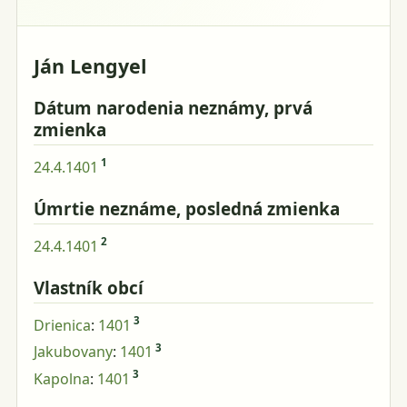
Ján Lengyel
Dátum narodenia neznámy, prvá
zmienka
1
24.4.1401
Úmrtie neznáme, posledná zmienka
2
24.4.1401
Vlastník obcí
3
Drienica
:
1401
3
Jakubovany
:
1401
3
Kapolna
:
1401