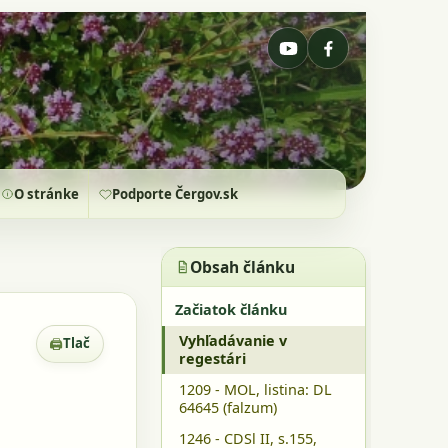
O stránke
Podporte Čergov.sk
Obsah článku
Začiatok článku
Vyhľadávanie v
🖨
Tlač
Zobrazenie pre tlač
regestári
1209 - MOL, listina: DL
64645 (falzum)
1246 - CDSl II, s.155,