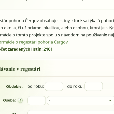
stár pohoria Čergov obsahuje listiny, ktoré sa týkajú pohor
ho okolia, či už priamo lokalitou, alebo osobou, ktorá je s 
rmácie o tomto projekte spolu s návodom na používanie ná
ormácie o regestári pohoria Čergov
.
2161
čet zaradených listín:
od roku:
do roku:
Obdobie:
Osoba: