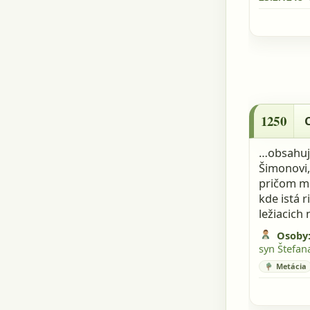
1250 - CDS
1250
C
…obsahujú
Šimonovi,
pričom me
kde istá r
ležiacich
Osoby
syn Štefan
Metácia