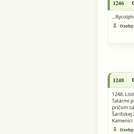
1246
C
...Rycolph
Osoby
1248 - Gár
1248
1248. Lis
Tatármi pr
pričom sá
Šarišskej
Kamenici [
Osoby