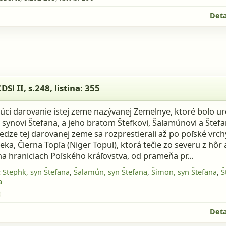
Deta
l II, s.248, listina: 355
DSl II, s.248
, listina: 355
ci darovanie istej zeme nazývanej Zemelnye, ktoré bolo u
 synovi Štefana, a jeho bratom Štefkovi, Šalamúnovi a Štefa
dze tej darovanej zeme sa rozprestierali až po poľské vrc
ieka, Čierna Topľa (Niger Topul), ktorá tečie zo severu z hôr
 na hraniciach Poľského kráľovstva, od prameňa pr...
:
Stephk, syn Štefana
,
Šalamún, syn Štefana
,
Šimon, syn Štefana
,
Š
a
Deta