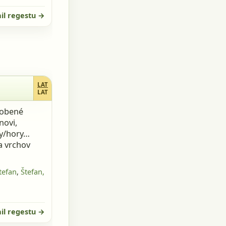
il regestu →
LAT
LAT
robené
novi,
hy/hory…
 a vrchov
tefan
,
Štefan,
il regestu →