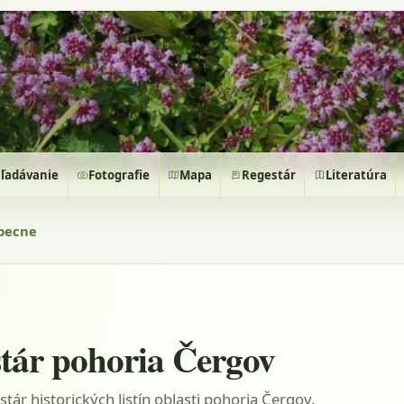
ľadávanie
Fotografie
Mapa
Regestár
Literatúra
becne
tár pohoria Čergov
stár historických listín oblasti pohoria Čergov.