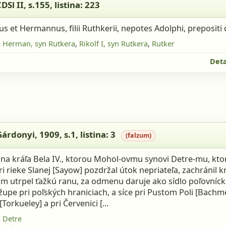
DSl II, s.155
, listina: 223
us et Hermannus, filii Ruthkerii, nepotes Adolphi, prepositi 
:
Herman, syn Rutkera
,
Rikolf I, syn Rutkera
,
Rutker
Deta
donyi, 1909, s.1, listina: 3 (falzum)
Gárdonyi, 1909, s.1
, listina: 3
(falzum)
tina kráľa Bela IV., ktorou Mohol-ovmu synovi Detre-mu, ktor
i rieke Slanej [Sayow] pozdržal útok nepriateľa, zachránil kr
m utrpel ťažkú ranu, za odmenu daruje ako sídlo poľovnícke
 župe pri poľských hraniciach, a síce pri Pustom Poli [Bachme
Torkueley] a pri Červenici [...
:
Detre