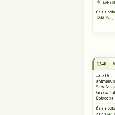
Lokalit
Ďalšie odk
1248
Wagne
1248 - Wa
1248
...de Dec
animalium
Sebefalva
Gregorfalv
Episcopali
Ďalšie odk
23.2.1248