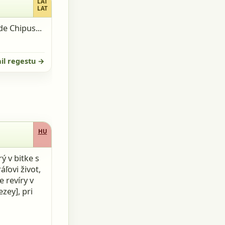
LAT
LAT
de Chipus...
il regestu →
HU
ý v bitke s
áľovi život,
 revíry v
zey], pri