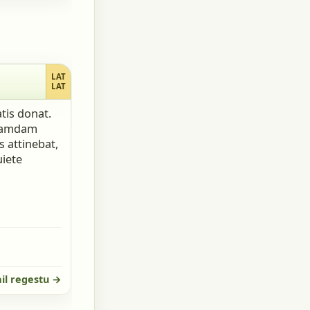
LAT
LAT
tis donat.
quamdam
 attinebat,
uiete
il regestu →