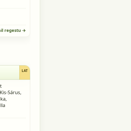
il regestu →
LAT
t
Kis-Sárus,
ka,
lla