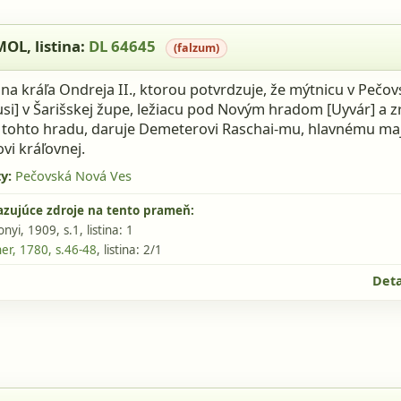
L, listina: DL 64645 (falzum)
MOL
, listina:
DL 64645
(falzum)
tina kráľa Ondreja II., ktorou potvrdzuje, že mýtnicu v Pečov
lusi] v Šarišskej župe, ležiacu pod Novým hradom [Uyvár] a z
tohto hradu, daruje Demeterovi Raschai-mu, hlavnému maj
vi kráľovnej.
y:
Pečovská Nová Ves
azujúce zdroje na tento prameň:
nyi, 1909, s.1
, listina: 1
r, 1780, s.46-48
, listina: 2/1
Deta
l II, s.155, listina: 223