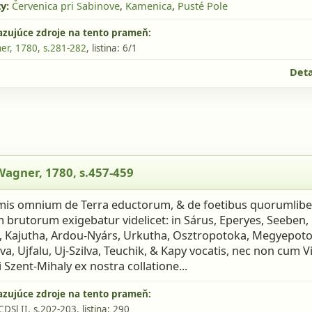
y:
Červenica pri Sabinove
,
Kamenica
,
Pusté Pole
azujúce zdroje na tento prameň:
r, 1780, s.281-282
, listina: 6/1
Deta
gner, 1780, s.457-459
Wagner, 1780, s.457-459
imis omnium de Terra eductorum, & de foetibus quorumlibe
 brutorum exigebatur videlicet: in Sárus, Eperyes, Seeben, 
, Kajutha, Ardou-Nyárs, Urkutha, Osztropotoka, Megyepoto
a, Ujfalu, Uj-Szilva, Teuchik, & Kapy vocatis, nec non cum Vi
 Szent-Mihaly ex nostra collatione...
azujúce zdroje na tento prameň:
CDSl II, s.202-203
, listina: 290