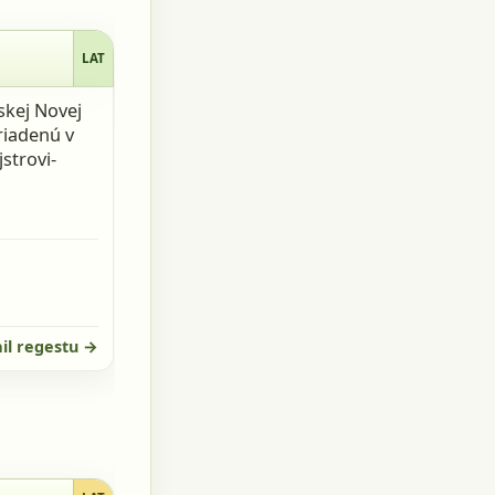
LAT
skej Novej
riadenú v
strovi-
il regestu →