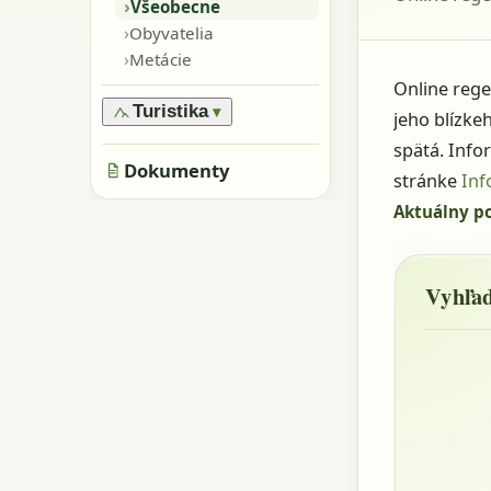
›
Oblasti
›
Všeobecne
›
Pamiatky
›
Obyvatelia
›
Skaly, kamene
›
Metácie
›
Jaskyne
Online rege
Turistika
▾
jeho blízke
›
Značené trasy
spätá. Info
›
Dokumenty
Neznačené trasy
stránke
Inf
Aktuálny po