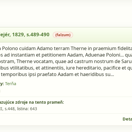
jér, 1829, s.489-490 (falzum)
Fejér, 1829, s.489-490
(falzum)
 Polono cuidam Adamo terram Therne in praemium fidelita
os ad instantiam et petitionem Aadam, Aduenae Poloni... 
stram, Therne vocatam, quae ad castrum nostrum de Sarus
s vtilitatibus, et attinentiis, iure hereditario, pacifice et q
 temporibus ipsi praefato Aadam et haeridibus su...
y:
Terňa
azujúce zdroje na tento prameň:
II, s.448
, listina: 643
Deta