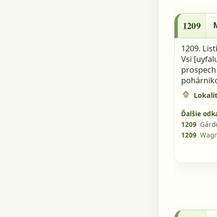
1209 - MO
1209
1209. Lis
Vsi [uyfa
prospech 
pohárniko
Lokalit
Ďalšie odk
1209
Gárdo
1209
Wagne
1246 - CDS