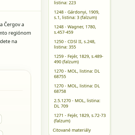
listina: 223
1248 - Gárdonyi, 1909,
s.1, listina: 3 (falzum)
ia Čergov a
1248 - Wagner, 1780,
s.457-459
týmto regiónom
jdete na
1250 - CDSl II, s.248,
listina: 355
1259 - Fejér, 1829, s.489-
490 (falzum)
1270 - MOL, listina: DL
68755
1270 - MOL, listina: DL
68758
2.5.1270 - MOL, listina:
DL 709
1271 - Fejér, 1829, s.72-73
(falzum)
Citované materiály