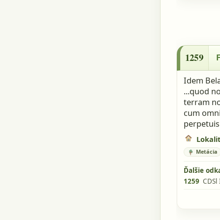
1259 - Fe
1259
Idem Bela
...quod n
terram no
cum omnibu
perpetuis
Lokalit
Metácia
Ďalšie odk
1259
CDSl 